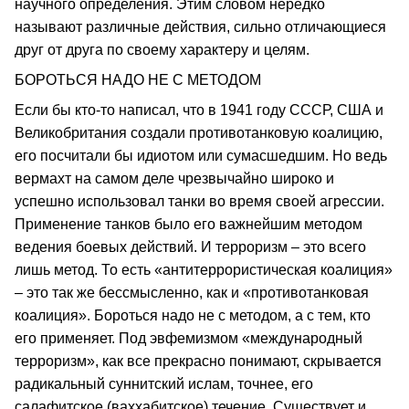
научного определения. Этим словом нередко
называют различные действия, сильно отличающиеся
друг от друга по своему характеру и целям.
БОРОТЬСЯ НАДО НЕ С МЕТОДОМ
Если бы кто-то написал, что в 1941 году СССР, США и
Великобритания создали противотанковую коалицию,
его посчитали бы идиотом или сумасшедшим. Но ведь
вермахт на самом деле чрезвычайно широко и
успешно использовал танки во время своей агрессии.
Применение танков было его важнейшим методом
ведения боевых действий. И терроризм – это всего
лишь метод. То есть «антитеррористическая коалиция»
– это так же бессмысленно, как и «противотанковая
коалиция». Бороться надо не с методом, а с тем, кто
его применяет. Под эвфемизмом «международный
терроризм», как все прекрасно понимают, скрывается
радикальный суннитский ислам, точнее, его
салафитское (ваххабитское) течение. Существует и