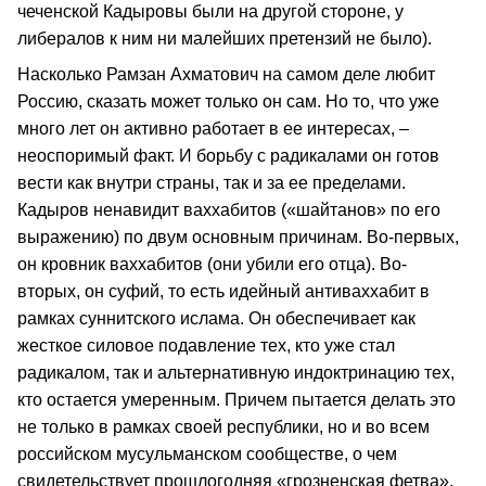
чеченской Кадыровы были на другой стороне, у
либералов к ним ни малейших претензий не было).
Насколько Рамзан Ахматович на самом деле любит
Россию, сказать может только он сам. Но то, что уже
много лет он активно работает в ее интересах, –
неоспоримый факт. И борьбу с радикалами он готов
вести как внутри страны, так и за ее пределами.
Кадыров ненавидит ваххабитов («шайтанов» по его
выражению) по двум основным причинам. Во-первых,
он кровник ваххабитов (они убили его отца). Во-
вторых, он суфий, то есть идейный антиваххабит в
рамках суннитского ислама. Он обеспечивает как
жесткое силовое подавление тех, кто уже стал
радикалом, так и альтернативную индоктринацию тех,
кто остается умеренным. Причем пытается делать это
не только в рамках своей республики, но и во всем
российском мусульманском сообществе, о чем
свидетельствует прошлогодняя «грозненская фетва»,