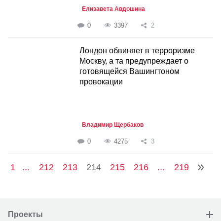
Елизавета Авдошина
0
3397
2
Лондон обвиняет в терроризме
Москву, а та предупреждает о
готовящейся Вашингтоном
провокации
Владимир Щербаков
0
4275
3
1
...
212
213
214
215
216
...
219
Проекты