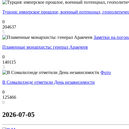
Турция: имперское прошлое, военный потенциал, геополитиче
0
204637
5
Заметки на погон
Пламенные монархисты: генерал Аракчеев
0
140115
3
Фото
В Сомалилэнде отметили День независимости
0
125466
0
2026-07-05