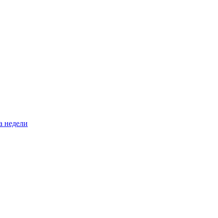
а недели