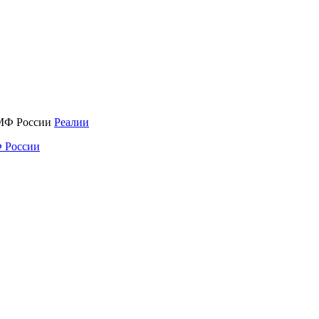
Реалии
 России