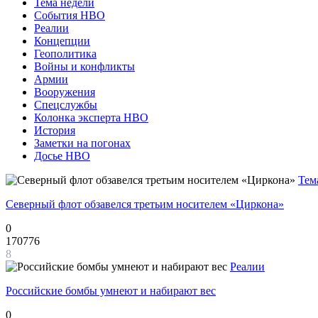
Тема недели
События НВО
Реалии
Концепции
Геополитика
Войны и конфликты
Армии
Вооружения
Спецслужбы
Колонка эксперта НВО
История
Заметки на погонах
Досье НВО
Тем
Северный флот обзавелся третьим носителем «Циркона»
0
170776
8
Реалии
Российские бомбы умнеют и набирают вес
0