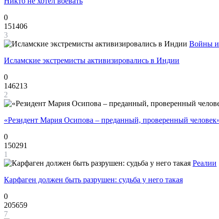
Никто не хотел воевать
0
151406
3
Войны и
Исламские экстремисты активизировались в Индии
0
146213
2
«Резидент Мария Осипова – преданный, проверенный человек
0
150291
1
Реалии
Карфаген должен быть разрушен: судьба у него такая
0
205659
7