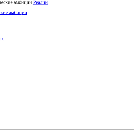
Реалии
ские амбиции
ах