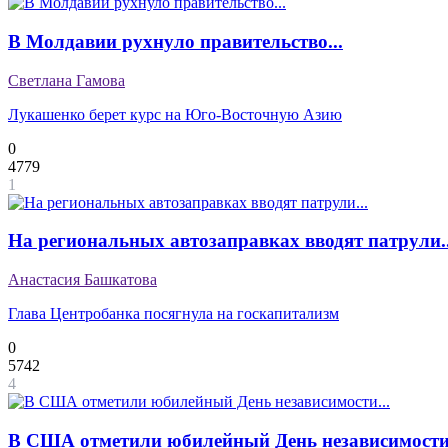
В Молдавии рухнуло правительство...
Светлана Гамова
Лукашенко берет курс на Юго-Восточную Азию
0
4779
1
На региональных автозаправках вводят патрули..
Анастасия Башкатова
Глава Центробанка посягнула на госкапитализм
0
5742
4
В США отметили юбилейный День независимости.