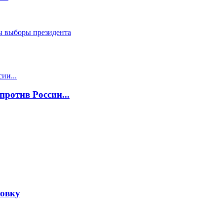
ы выборы президента
ротив России...
новку