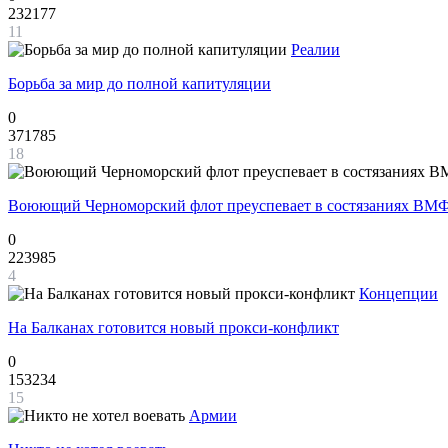
232177
11
Реалии
Борьба за мир до полной капитуляции
0
371785
18
Воюющий Черноморский флот преуспевает в состязаниях ВМФ
0
223985
4
Концепции
На Балканах готовится новый прокси-конфликт
0
153234
15
Армии