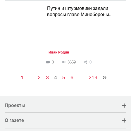
Путин и штурмовики задали
вопросы главе Минобороны...
Иван Родин
0
3659
0
1
...
2
3
4
5
6
...
219
Проекты
О газете