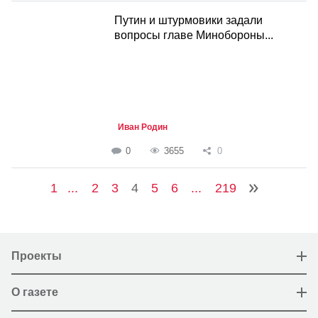
Путин и штурмовики задали
вопросы главе Минобороны...
Иван Родин
0
3655
0
1
...
2
3
4
5
6
...
219
Проекты
О газете