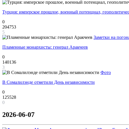
Турция: имперское прошлое, военный потенциал, геополитиче
0
204753
5
Заметки на погон
Пламенные монархисты: генерал Аракчеев
0
140136
3
Фото
В Сомалилэнде отметили День независимости
0
125528
0
2026-06-07