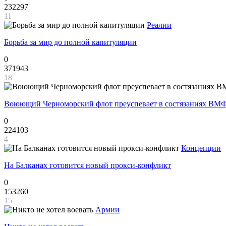
232297
11
Реалии
Борьба за мир до полной капитуляции
0
371943
18
Воюющий Черноморский флот преуспевает в состязаниях ВМФ
0
224103
4
Концепции
На Балканах готовится новый прокси-конфликт
0
153260
15
Армии