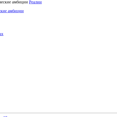
Реалии
ские амбиции
ах