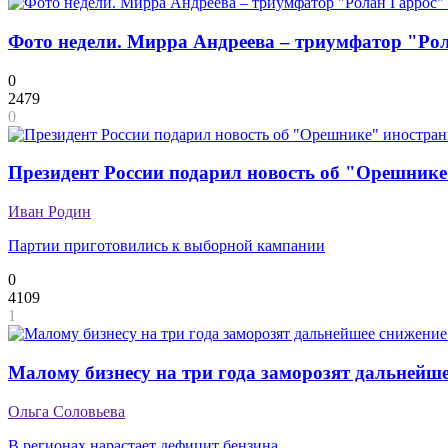
Фото недели. Мирра Андреева – триумфатор "Рол
0
2479
0
Президент России подарил новость об "Орешник
Иван Родин
Партии приготовились к выборной кампании
0
4109
1
Малому бизнесу на три года заморозят дальнейше
Ольга Соловьева
В регионах нарастает дефицит бензина