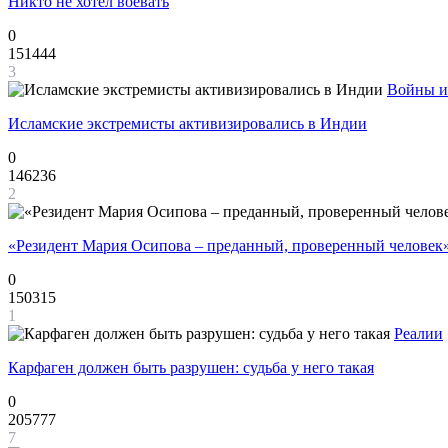
Никто не хотел воевать
0
151444
3
Войны и
Исламские экстремисты активизировались в Индии
0
146236
2
«Резидент Мария Осипова – преданный, проверенный человек
0
150315
1
Реалии
Карфаген должен быть разрушен: судьба у него такая
0
205777
7