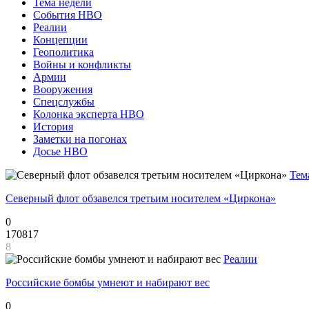
Тема недели
События НВО
Реалии
Концепции
Геополитика
Войны и конфликты
Армии
Вооружения
Спецслужбы
Колонка эксперта НВО
История
Заметки на погонах
Досье НВО
Тем
Северный флот обзавелся третьим носителем «Циркона»
0
170817
8
Реалии
Российские бомбы умнеют и набирают вес
0