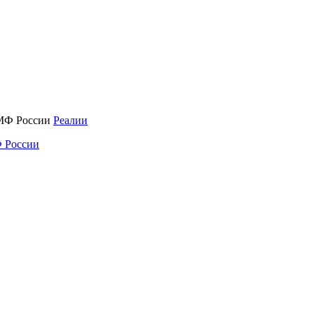
Реалии
 России