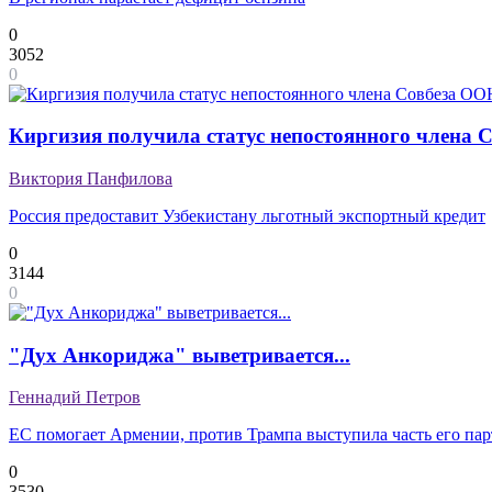
0
3052
0
Киргизия получила статус непостоянного члена С
Виктория Панфилова
Россия предоставит Узбекистану льготный экспортный кредит
0
3144
0
"Дух Анкориджа" выветривается...
Геннадий Петров
ЕС помогает Армении, против Трампа выступила часть его па
0
3530