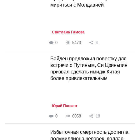
мириться с Молдавией
Светлана Гамова
0
5473
4
Байден предложил повестку для
встречи с Путиным, Си Цзиньпин
призвал сделать имидж Китая
более привлекательным
Юрий Паниев
0
6058
18
Избыточная смертность достигла
полумиллиона человек, доллар