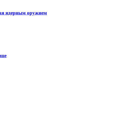
ая ядерным оружием
ице