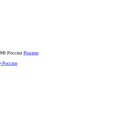
Реалии
 России