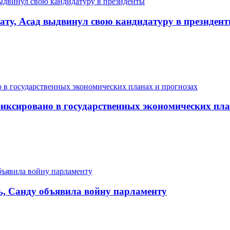
ату, Асад выдвинул свою кандидатуру в президен
фиксировано в государственных экономических пла
ь, Санду объявила войну парламенту