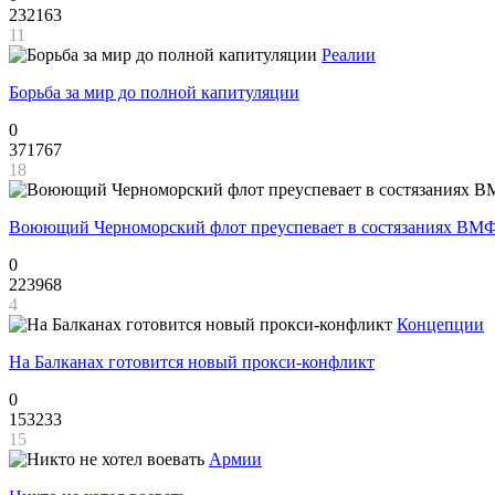
232163
11
Реалии
Борьба за мир до полной капитуляции
0
371767
18
Воюющий Черноморский флот преуспевает в состязаниях ВМФ
0
223968
4
Концепции
На Балканах готовится новый прокси-конфликт
0
153233
15
Армии