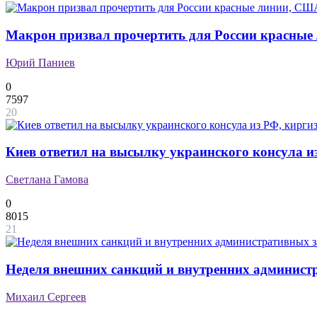
Макрон призвал прочертить для России красны
Юрий Паниев
0
7597
20
Киев ответил на высылку украинского консула и
Светлана Гамова
0
8015
21
Неделя внешних санкций и внутренних админист
Михаил Сергеев