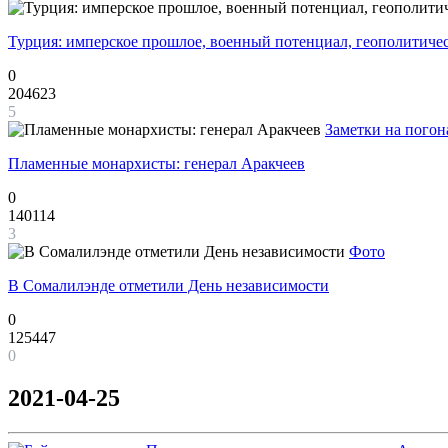
Турция: имперское прошлое, военный потенциал, геополитиче
0
204623
5
Заметки на погон
Пламенные монархисты: генерал Аракчеев
0
140114
3
Фото
В Сомалилэнде отметили День независимости
0
125447
0
2021-04-25