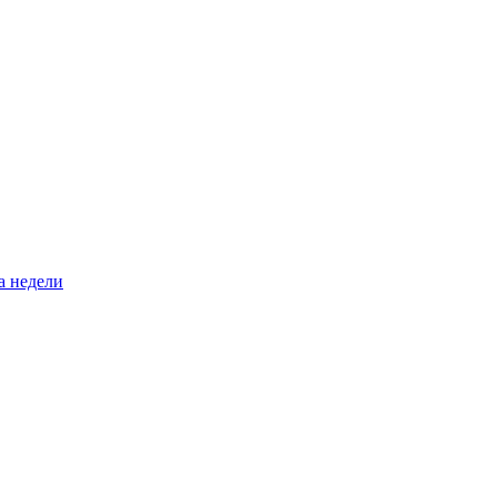
а недели