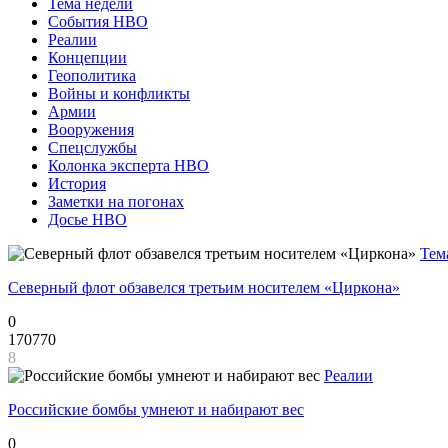
Тема недели
События НВО
Реалии
Концепции
Геополитика
Войны и конфликты
Армии
Вооружения
Спецслужбы
Колонка эксперта НВО
История
Заметки на погонах
Досье НВО
Тем
Северный флот обзавелся третьим носителем «Циркона»
0
170770
8
Реалии
Российские бомбы умнеют и набирают вес
0