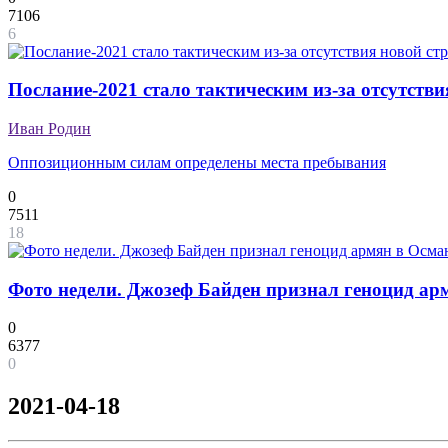
7106
6
Послание-2021 стало тактическим из-за отсутствия
Иван Родин
Оппозиционным силам определены места пребывания
0
7511
18
Фото недели. Джозеф Байден признал геноцид ар
0
6377
0
2021-04-18