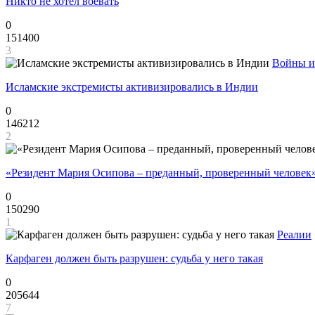
Никто не хотел воевать
0
151400
3
Войны и
Исламские экстремисты активизировались в Индии
0
146212
2
«Резидент Мария Осипова – преданный, проверенный человек
0
150290
1
Реалии
Карфаген должен быть разрушен: судьба у него такая
0
205644
7