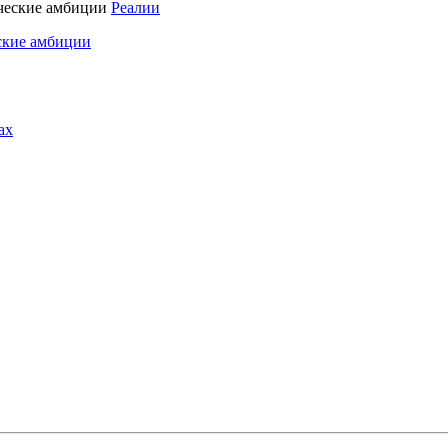
Реалии
ские амбиции
ах