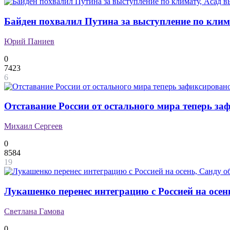
Байден похвалил Путина за выступление по клим
Юрий Паниев
0
7423
6
Отставание России от остального мира теперь за
Михаил Сергеев
0
8584
19
Лукашенко перенес интеграцию с Россией на осен
Светлана Гамова
0