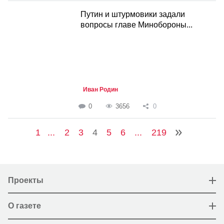
Путин и штурмовики задали
вопросы главе Минобороны...
Иван Родин
0
3656
0
1
...
2
3
4
5
6
...
219
Проекты
О газете