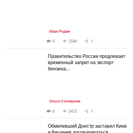
Иван Родин
0
1544
0
Правительство России продлевает
временный запрет на экспорт
бензина...
Ольга Соловьева
0
1413
0
Обмелевший Днестр заставил Киев
и Кишинев договариваться...