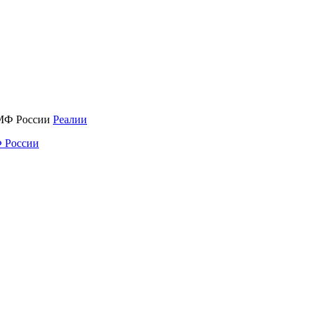
Реалии
 России