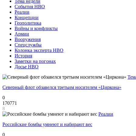
Тема недели
События НВО
Реалии
Концепции
Геополитика
Войны и конфликты
Армии
Вооружения
Спецслужбы
Колонка эксперта НВО
История
Заметки на погонах
Досье НВО
Тем
Северный флот обзавелся третьим носителем «Циркона»
0
170771
8
Реалии
Российские бомбы умнеют и набирают вес
0