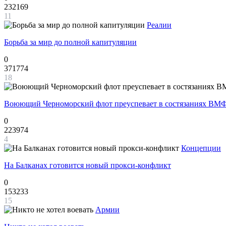
232169
11
Реалии
Борьба за мир до полной капитуляции
0
371774
18
Воюющий Черноморский флот преуспевает в состязаниях ВМФ
0
223974
4
Концепции
На Балканах готовится новый прокси-конфликт
0
153233
15
Армии