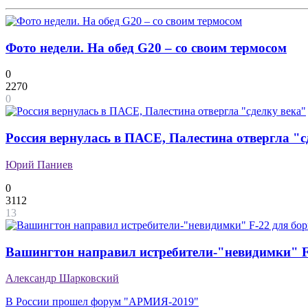
Фото недели. На обед G20 – со своим термосом
0
2270
0
Россия вернулась в ПАСЕ, Палестина отвергла "с
Юрий Паниев
0
3112
13
Вашингтон направил истребители-"невидимки" F-
Александр Шарковский
В России прошел форум "АРМИЯ-2019"