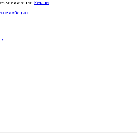
Реалии
ские амбиции
ах