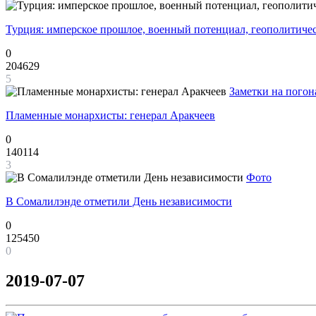
Турция: имперское прошлое, военный потенциал, геополитиче
0
204629
5
Заметки на погон
Пламенные монархисты: генерал Аракчеев
0
140114
3
Фото
В Сомалилэнде отметили День независимости
0
125450
0
2019-07-07