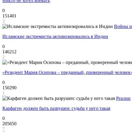
Никто не хотел воевать
0
151401
3
Войны и
Исламские экстремисты активизировались в Индии
0
146212
2
«Резидент Мария Осипова – преданный, проверенный человек
0
150290
1
Реалии
Карфаген должен быть разрушен: судьба у него такая
0
205650
7