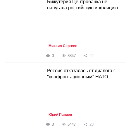
Бижутерия Центробанка не
напугала российскую инфляцию
Михаил Сергеев
0
8847
22
Россия отказалась от диалога с
"конфронтационным" НАТО...
Юрий Паниев
0
5447
23