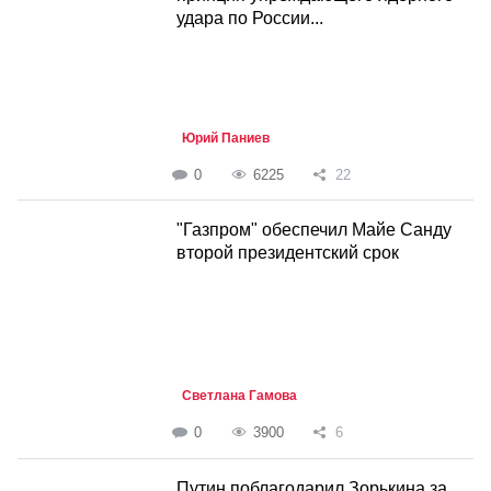
удара по России...
Юрий Паниев
0
6225
22
"Газпром" обеспечил Майе Санду
второй президентский срок
Светлана Гамова
0
3900
6
Путин поблагодарил Зорькина за