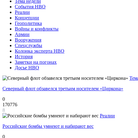
Тема недели
События НВО
Реалии
Концепции
Геополитика
Войны и конфликты
Армии
Вооружения
Спецслужбы
Колонка эксперта НВО
История
Заметки на погонах
Досье НВО
Тем
Северный флот обзавелся третьим носителем «Циркона»
0
170776
8
Реалии
Российские бомбы умнеют и набирают вес
0