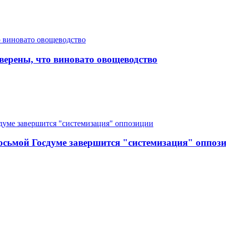
верены, что виновато овощеводство
восьмой Госдуме завершится "системизация" оппоз