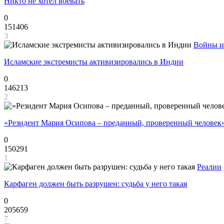
Никто не хотел воевать
0
151406
3
Войны и
Исламские экстремисты активизировались в Индии
0
146213
2
«Резидент Мария Осипова – преданный, проверенный человек
0
150291
1
Реалии
Карфаген должен быть разрушен: судьба у него такая
0
205659
7