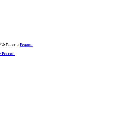
Реалии
 России