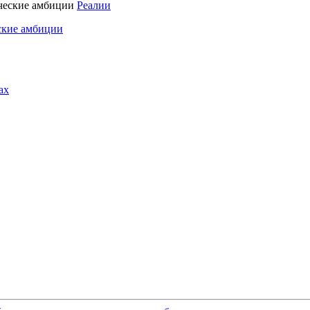
Реалии
ские амбиции
ах