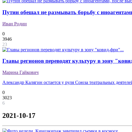
Путин обещал не размывать борьбу с иноагентам
Иван Родин
0
3946
23
Главы регионов переводят культуру в зону "ковид
Марина Гайкович
Александр Калягин остается у руля Союза театральных деятеле
0
3023
6
2021-10-17