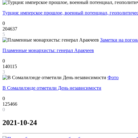
Турция: имперское прошлое, военный потенциал, геополитиче
0
204637
5
Заметки на погон
Пламенные монархисты: генерал Аракчеев
0
140115
3
Фото
В Сомалилэнде отметили День независимости
0
125466
0
2021-10-24