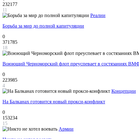
232177
11
Реалии
Борьба за мир до полной капитуляции
0
371785
18
Воюющий Черноморский флот преуспевает в состязаниях ВМФ
0
223985
4
Концепции
На Балканах готовится новый прокси-конфликт
0
153234
15
Армии