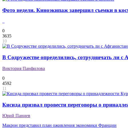
Фото недели. Киноэкипаж завершил съемки в кос
0
3635
10
В Содружестве определились, сотрудничать ли с
Виктория Панфилова
0
4592
11
Кисида призвал провести переговоры о принадле
Юрий Паниев
Макрон представил план оживления экономики Франции