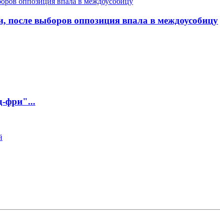
и, после выборов оппозиция впала в междоусобицу
-фри"...
й