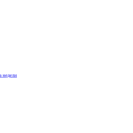
а недели