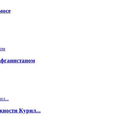
мосе
 Афганистаном
жности Курил...