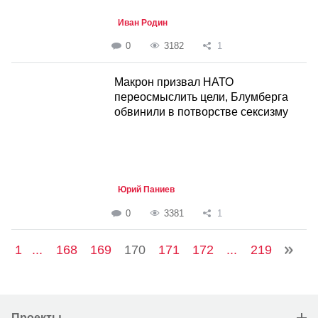
Иван Родин
0
3182
1
Макрон призвал НАТО
переосмыслить цели, Блумберга
обвинили в потворстве сексизму
Юрий Паниев
0
3381
1
1
...
168
169
170
171
172
...
219
Проекты