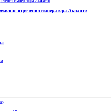
еремония отречения императора Акихито
ны
ом