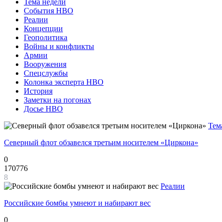
Тема недели
События НВО
Реалии
Концепции
Геополитика
Войны и конфликты
Армии
Вооружения
Спецслужбы
Колонка эксперта НВО
История
Заметки на погонах
Досье НВО
Тем
Северный флот обзавелся третьим носителем «Циркона»
0
170776
8
Реалии
Российские бомбы умнеют и набирают вес
0