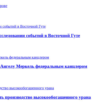
трове
следовании событий в Восточной Гуте
ь Ангелу Меркель федеральным канцлером
ить производство высокообогащенного урана