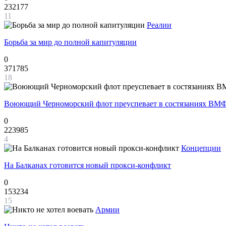
232177
11
Реалии
Борьба за мир до полной капитуляции
0
371785
18
Воюющий Черноморский флот преуспевает в состязаниях ВМФ
0
223985
4
Концепции
На Балканах готовится новый прокси-конфликт
0
153234
15
Армии