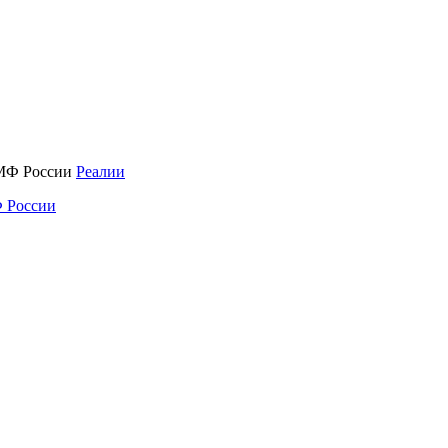
Реалии
 России