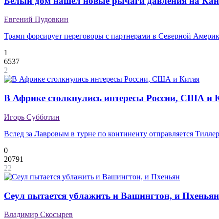
Белый дом нашел новые рычаги давления на Кан
Евгений Пудовкин
Трамп форсирует переговоры с партнерами в Северной Амери
1
6537
2
В Африке столкнулись интересы России, США и 
Игорь Субботин
Вслед за Лавровым в турне по континенту отправляется Тилле
0
20791
22
Cеул пытается ублажить и Вашингтон, и Пхеньян
Владимир Скосырев