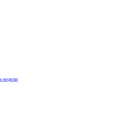
а недели