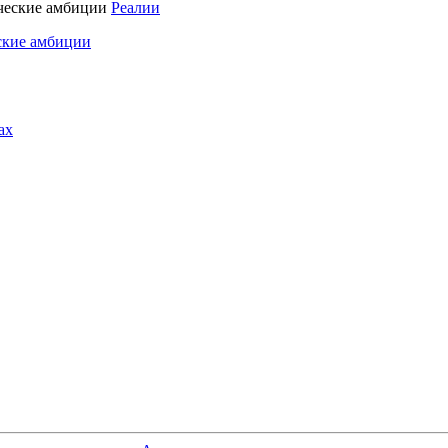
Реалии
ские амбиции
ах