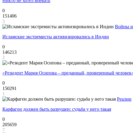
Никто не хотел воевать
0
151406
3
Войны и
Исламские экстремисты активизировались в Индии
0
146213
2
«Резидент Мария Осипова – преданный, проверенный человек
0
150291
1
Реалии
Карфаген должен быть разрушен: судьба у него такая
0
205659
7