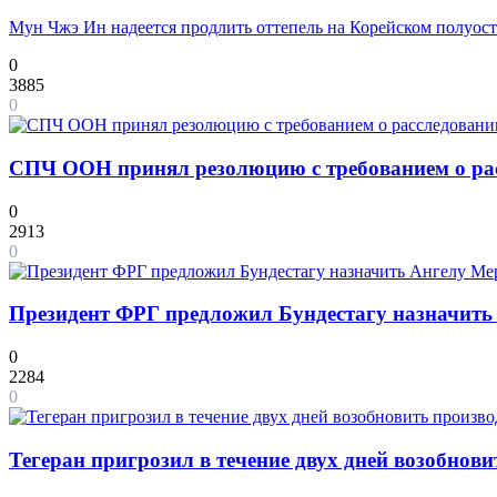
Мун Чжэ Ин надеется продлить оттепель на Корейском полуос
0
3885
0
СПЧ ООН принял резолюцию с требованием о рас
0
2913
0
Президент ФРГ предложил Бундестагу назначит
0
2284
0
Тегеран пригрозил в течение двух дней возобнов