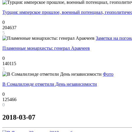
Турция: имперское прошлое, военный потенциал, геополитиче
0
204637
5
Заметки на погон
Пламенные монархисты: генерал Аракчеев
0
140115
3
Фото
В Сомалилэнде отметили День независимости
0
125466
0
2018-03-07