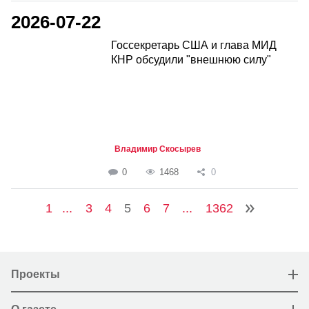
2026-07-22
Госсекретарь США и глава МИД
КНР обсудили "внешнюю силу"
Владимир Скосырев
0
1468
0
1
...
3
4
5
6
7
...
1362
Проекты