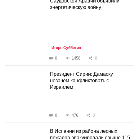
Саудовской Аравии объявили
энергетическую войну
Игорь Субботин
0
1458
0
Президент Сирии: Дамаску
незачем конфликтовать с
Израилем
0
476
0
В Испании из района лесных
пожаров эвакуировали свыше 115