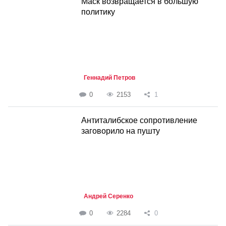
Маск возвращается в большую
политику
Геннадий Петров
0
2153
1
Антиталибское сопротивление
заговорило на пушту
Андрей Серенко
0
2284
0