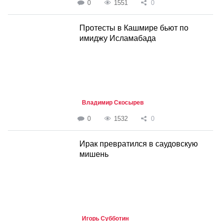
0
1551
0
Протесты в Кашмире бьют по
имиджу Исламабада
Владимир Скосырев
0
1532
0
Ирак превратился в саудовскую
мишень
Игорь Субботин