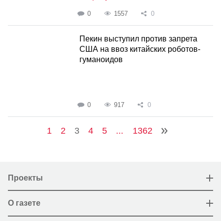
0
1557
0
Пекин выступил против запрета
США на ввоз китайских роботов-
гуманоидов
0
917
0
1
2
3
4
5
...
1362
Проекты
О газете