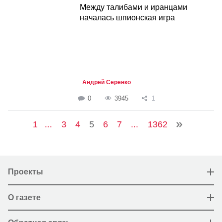
Между талибами и иранцами
началась шпионская игра
Андрей Серенко
0
3945
1
1
...
3
4
5
6
7
...
1362
Проекты
О газете