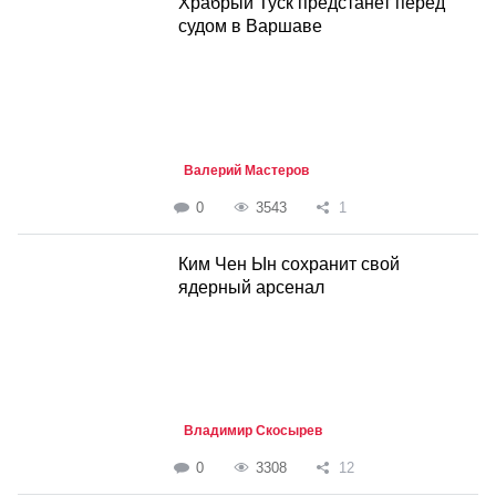
Храбрый Туск предстанет перед
судом в Варшаве
Валерий Мастеров
0
3543
1
Ким Чен Ын сохранит свой
ядерный арсенал
Владимир Скосырев
0
3308
12