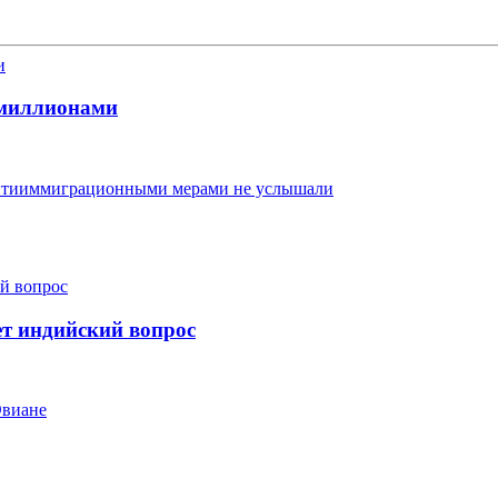
 миллионами
антииммиграционными мерами не услышали
т индийский вопрос
Эвиане