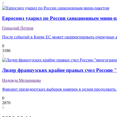
0
Евросоюз ударил по России санкционным мини-п
Геннадий Петров
После событий в Киеве ЕС может скорректировать очередные 
0
3186
3
Лидер французских крайне правых счел Россию 
Надежда Мельникова
Фаворит президентских выборов намерен в целом продолжить
0
2870
0