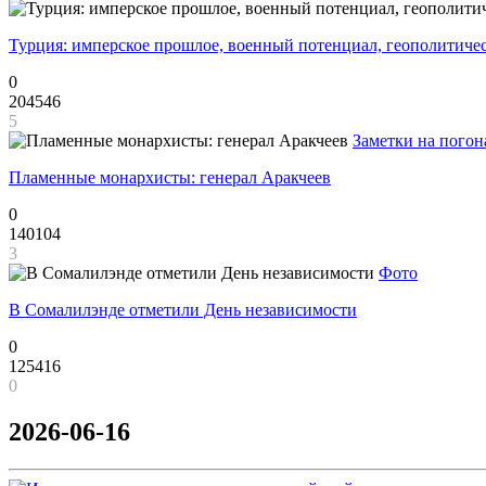
Турция: имперское прошлое, военный потенциал, геополитиче
0
204546
5
Заметки на погон
Пламенные монархисты: генерал Аракчеев
0
140104
3
Фото
В Сомалилэнде отметили День независимости
0
125416
0
2026-06-16