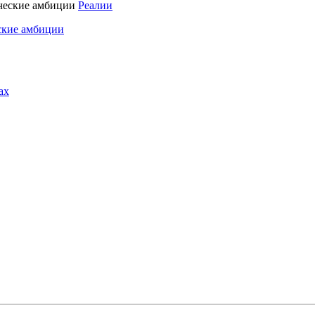
Реалии
ские амбиции
ах