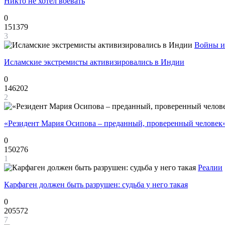
Никто не хотел воевать
0
151379
3
Войны и
Исламские экстремисты активизировались в Индии
0
146202
2
«Резидент Мария Осипова – преданный, проверенный человек
0
150276
1
Реалии
Карфаген должен быть разрушен: судьба у него такая
0
205572
7