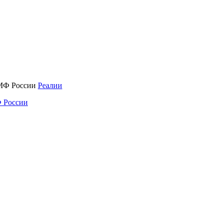
Реалии
 России