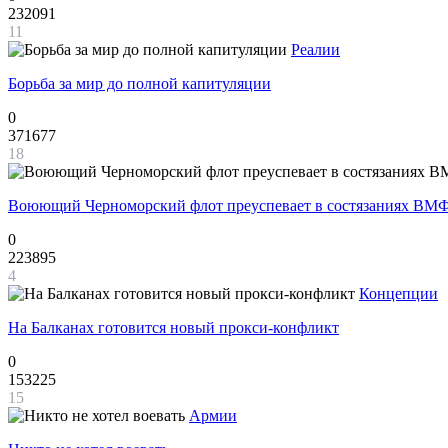
232091
11
Реалии
Борьба за мир до полной капитуляции
0
371677
18
Воюющий Черноморский флот преуспевает в состязаниях ВМФ
0
223895
4
Концепции
На Балканах готовится новый прокси-конфликт
0
153225
15
Армии