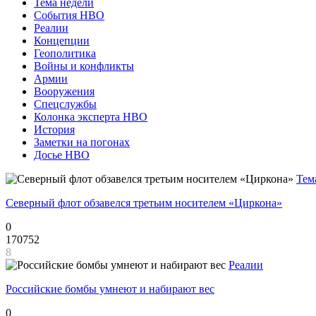
Тема недели
События НВО
Реалии
Концепции
Геополитика
Войны и конфликты
Армии
Вооружения
Спецслужбы
Колонка эксперта НВО
История
Заметки на погонах
Досье НВО
Тем
Северный флот обзавелся третьим носителем «Циркона»
0
170752
8
Реалии
Российские бомбы умнеют и набирают вес
0