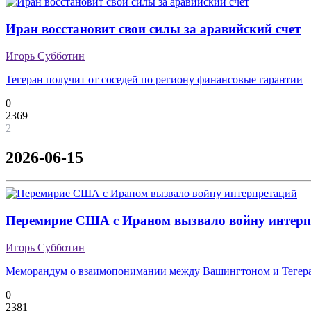
Иран восстановит свои силы за аравийский счет
Игорь Субботин
Тегеран получит от соседей по региону финансовые гарантии
0
2369
2
2026-06-15
Перемирие США с Ираном вызвало войну интерп
Игорь Субботин
Меморандум о взаимопонимании между Вашингтоном и Тегеран
0
2381