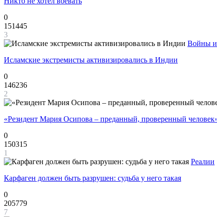
Никто не хотел воевать
0
151445
3
Войны и
Исламские экстремисты активизировались в Индии
0
146236
2
«Резидент Мария Осипова – преданный, проверенный человек
0
150315
1
Реалии
Карфаген должен быть разрушен: судьба у него такая
0
205779
7