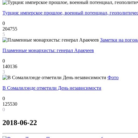
Турция: имперское прошлое, военный потенциал, геополитиче
0
204755
5
Заметки на погон
Пламенные монархисты: генерал Аракчеев
0
140136
3
Фото
В Сомалилэнде отметили День независимости
0
125530
0
2018-06-22