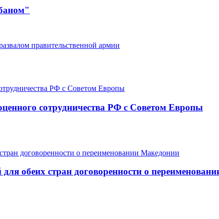
ибаном"
развалом правительственной армии
оценного сотрудничества РФ с Советом Европы
 для обеих стран договоренности о переименован