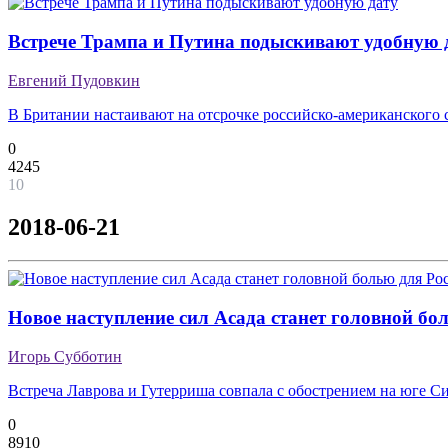
Встрече Трампа и Путина подыскивают удобную 
Евгений Пудовкин
В Британии настаивают на отсрочке российско-американского 
0
4245
10
2018-06-21
Новое наступление сил Асада станет головной бо
Игорь Субботин
Встреча Лаврова и Гутерриша совпала с обострением на юге С
0
8910