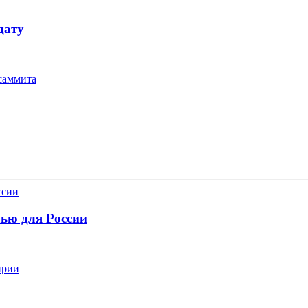
дату
саммита
лью для России
ирии