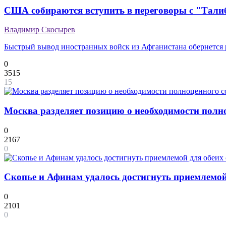
США собираются вступить в переговоры с "Тал
Владимир Скосырев
Быстрый вывод иностранных войск из Афганистана обернется 
0
3515
15
Москва разделяет позицию о необходимости полн
0
2167
0
Скопье и Афинам удалось достигнуть приемлемой
0
2101
0