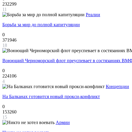
232299
11
Реалии
Борьба за мир до полной капитуляции
0
371946
18
Воюющий Черноморский флот преуспевает в состязаниях ВМФ
0
224106
4
Концепции
На Балканах готовится новый прокси-конфликт
0
153260
15
Армии