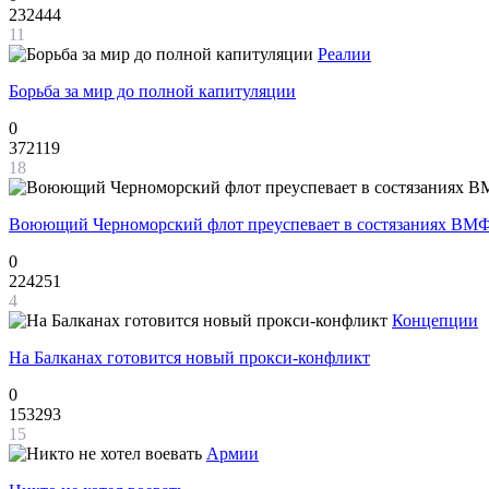
232444
11
Реалии
Борьба за мир до полной капитуляции
0
372119
18
Воюющий Черноморский флот преуспевает в состязаниях ВМФ
0
224251
4
Концепции
На Балканах готовится новый прокси-конфликт
0
153293
15
Армии