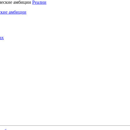
Реалии
ские амбиции
ах