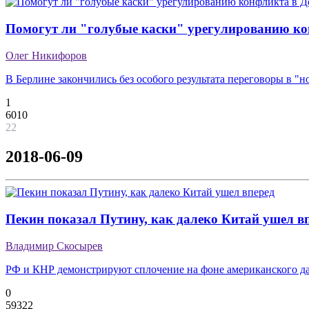
Помогут ли "голубые каски" урегулированию ко
Олег Никифоров
В Берлине закончились без особого результата переговоры в "
1
6010
22
2018-06-09
Пекин показал Путину, как далеко Китай ушел в
Владимир Скосырев
РФ и КНР демонстрируют сплочение на фоне американского д
0
59322