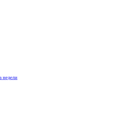
а недели