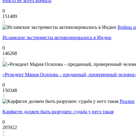
Никто не хотел воевать
0
151489
3
Войны и
Исламские экстремисты активизировались в Индии
0
146268
2
«Резидент Мария Осипова – преданный, проверенный человек
0
150348
1
Реалии
Карфаген должен быть разрушен: судьба у него такая
0
205922
7