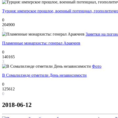
Турция: имперское прошлое, военный потенциал, геополитиче
0
204900
5
Заметки на погон
Пламенные монархисты: генерал Аракчеев
0
140165
3
Фото
В Сомалилэнде отметили День независимости
0
125612
0
2018-06-12