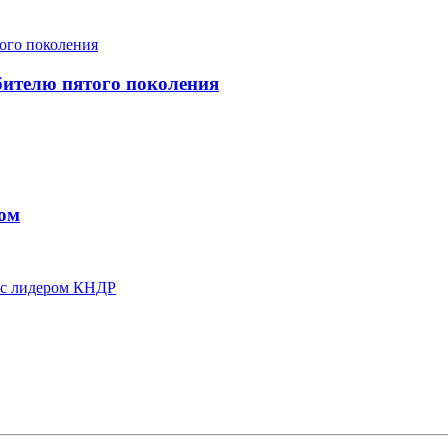
бителю пятого поколения
ном
у с лидером КНДР