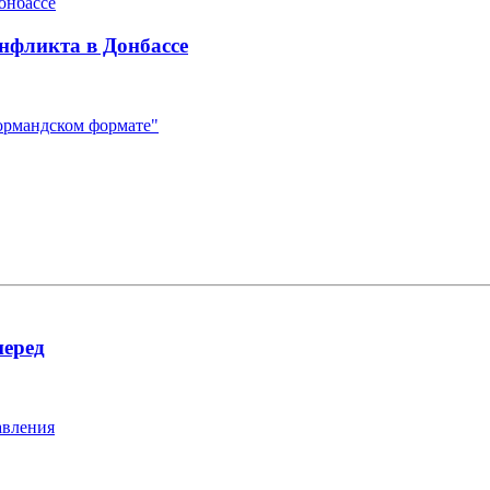
нфликта в Донбассе
нормандском формате"
перед
авления