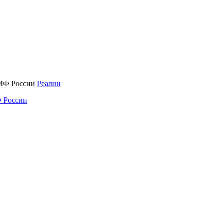
Реалии
 России