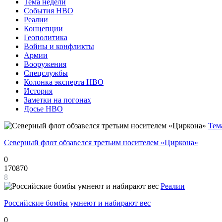
Тема недели
События НВО
Реалии
Концепции
Геополитика
Войны и конфликты
Армии
Вооружения
Спецслужбы
Колонка эксперта НВО
История
Заметки на погонах
Досье НВО
Тем
Северный флот обзавелся третьим носителем «Циркона»
0
170870
8
Реалии
Российские бомбы умнеют и набирают вес
0