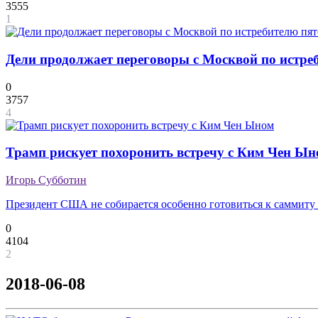
3555
1
Дели продолжает переговоры с Москвой по истре
0
3757
4
Трамп рискует похоронить встречу с Ким Чен Ы
Игорь Субботин
Президент США не собирается особенно готовиться к саммит
0
4104
2
2018-06-08