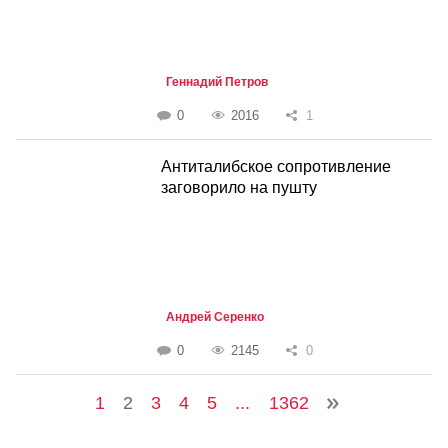
Геннадий Петров
0
2016
1
Антиталибское сопротивление
заговорило на пушту
Андрей Серенко
0
2145
0
1
2
3
4
5
...
1362