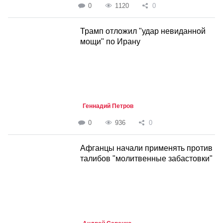
0
1120
0
Трамп отложил "удар невиданной
мощи" по Ирану
Геннадий Петров
0
936
0
Афганцы начали применять против
талибов "молитвенные забастовки"