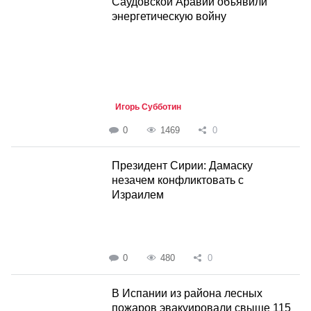
Саудовской Аравии объявили
энергетическую войну
Игорь Субботин
0
1469
0
Президент Сирии: Дамаску
незачем конфликтовать с
Израилем
0
480
0
В Испании из района лесных
пожаров эвакуировали свыше 115