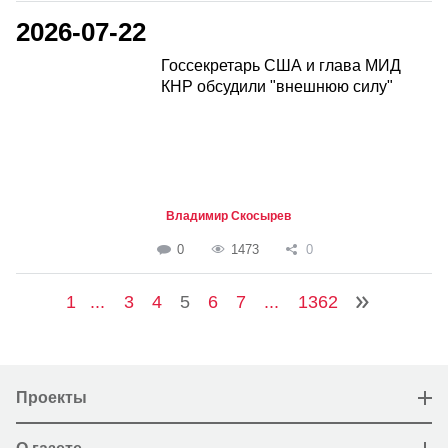
2026-07-22
Госсекретарь США и глава МИД
КНР обсудили "внешнюю силу"
Владимир Скосырев
0
1473
0
1
...
3
4
5
6
7
...
1362
Проекты