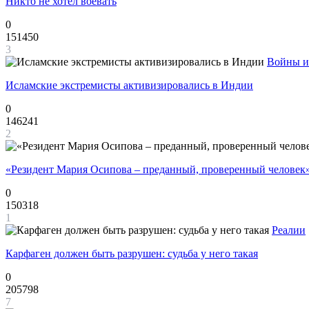
Никто не хотел воевать
0
151450
3
Войны и
Исламские экстремисты активизировались в Индии
0
146241
2
«Резидент Мария Осипова – преданный, проверенный человек
0
150318
1
Реалии
Карфаген должен быть разрушен: судьба у него такая
0
205798
7