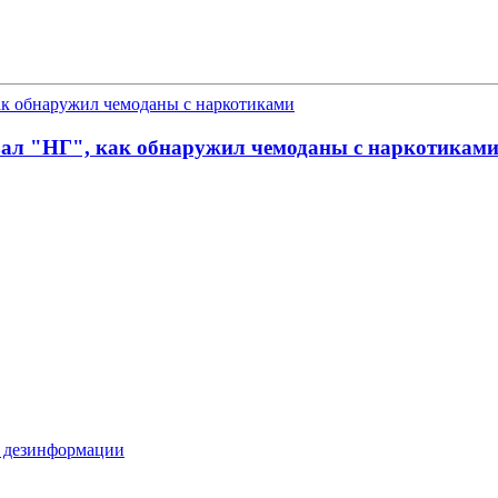
зал "НГ", как обнаружил чемоданы с наркотикам
й дезинформации