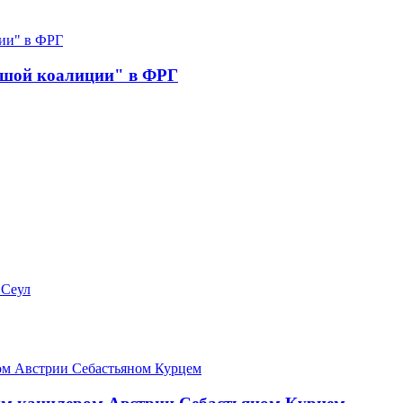
ьшой коалиции" в ФРГ
 Сеул