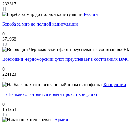
232317
11
Реалии
Борьба за мир до полной капитуляции
0
371968
18
Воюющий Черноморский флот преуспевает в состязаниях ВМФ
0
224123
4
Концепции
На Балканах готовится новый прокси-конфликт
0
153263
15
Армии