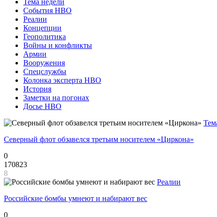
Тема недели
События НВО
Реалии
Концепции
Геополитика
Войны и конфликты
Армии
Вооружения
Спецслужбы
Колонка эксперта НВО
История
Заметки на погонах
Досье НВО
Тем
Северный флот обзавелся третьим носителем «Циркона»
0
170823
8
Реалии
Российские бомбы умнеют и набирают вес
0