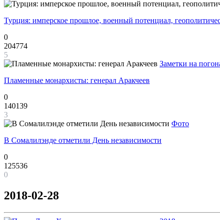
Турция: имперское прошлое, военный потенциал, геополитиче
0
204774
5
Заметки на погон
Пламенные монархисты: генерал Аракчеев
0
140139
3
Фото
В Сомалилэнде отметили День независимости
0
125536
0
2018-02-28