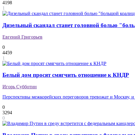
4198
1
Дизельный скандал станет головной болью "бол
Евгений Григорьев
0
4459
1
Белый дом просят смягчить отношение к КНДР
Игорь Субботин
Перспективы межкорейских переговоров тревожат и Москву, и
0
3294
0