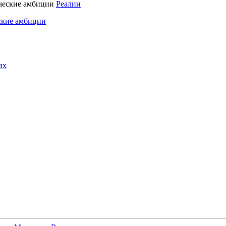
Реалии
ские амбиции
ах