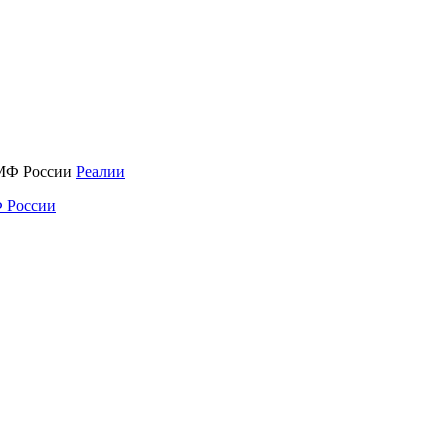
Реалии
 России