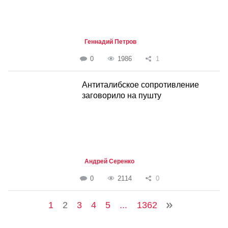
Геннадий Петров
0
1986
1
Антиталибское сопротивление
заговорило на пушту
Андрей Серенко
0
2114
0
1
2
3
4
5
...
1362