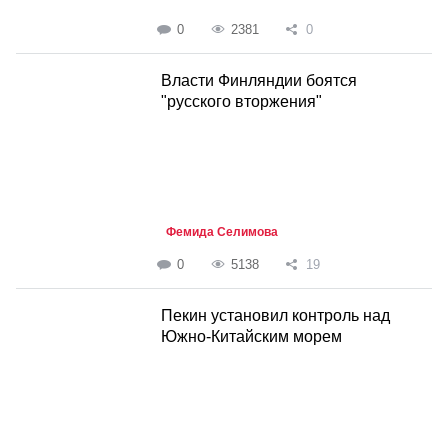
0
2381
0
Власти Финляндии боятся
"русского вторжения"
Фемида Селимова
0
5138
19
Пекин установил контроль над
Южно-Китайским морем