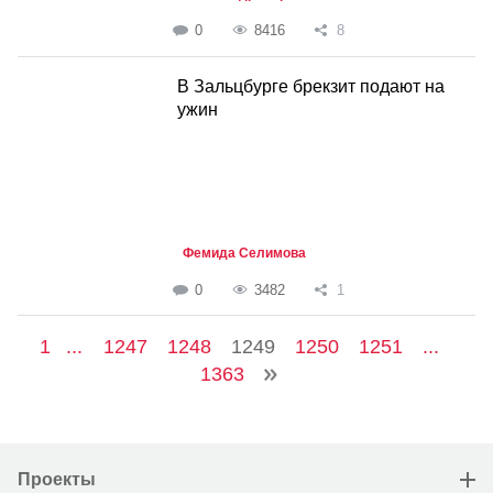
0
8416
8
В Зальцбурге брекзит подают на
ужин
Фемида Селимова
0
3482
1
1
...
1247
1248
1249
1250
1251
...
1363
Проекты