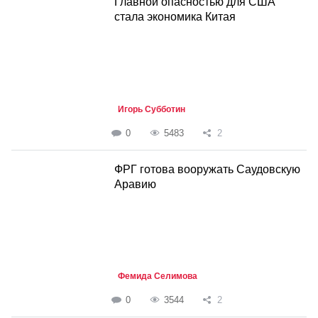
Главной опасностью для США
стала экономика Китая
Игорь Субботин
0
5483
2
ФРГ готова вооружать Саудовскую
Аравию
Фемида Селимова
0
3544
2