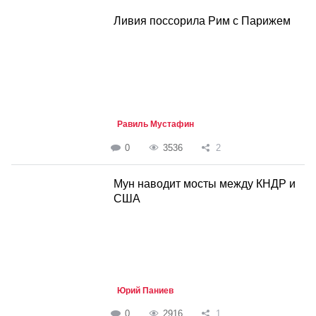
Ливия поссорила Рим с Парижем
Равиль Мустафин
0
3536
2
Мун наводит мосты между КНДР и
США
Юрий Паниев
0
2916
1