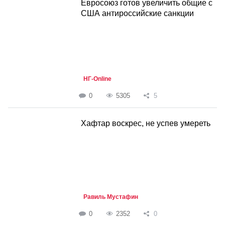
Евросоюз готов увеличить общие с
США антироссийские санкции
НГ-Online
0
5305
5
Хафтар воскрес, не успев умереть
Равиль Мустафин
0
2352
0