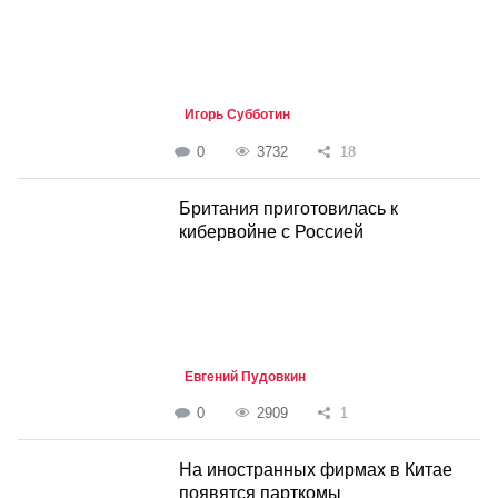
Игорь Субботин
0
3732
18
Британия приготовилась к
кибервойне с Россией
Евгений Пудовкин
0
2909
1
На иностранных фирмах в Китае
появятся парткомы