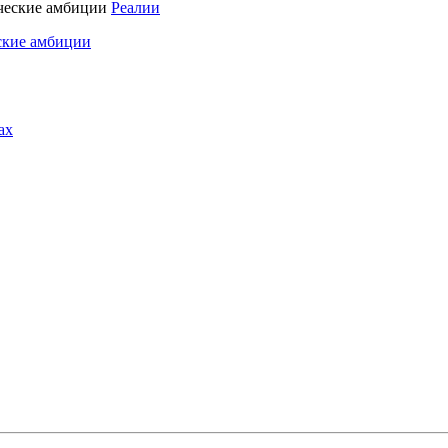
Реалии
ские амбиции
ах