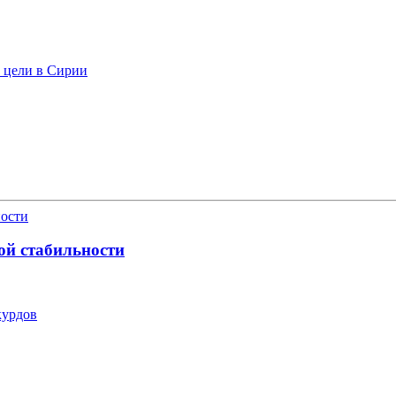
ь цели в Сирии
ой стабильности
курдов