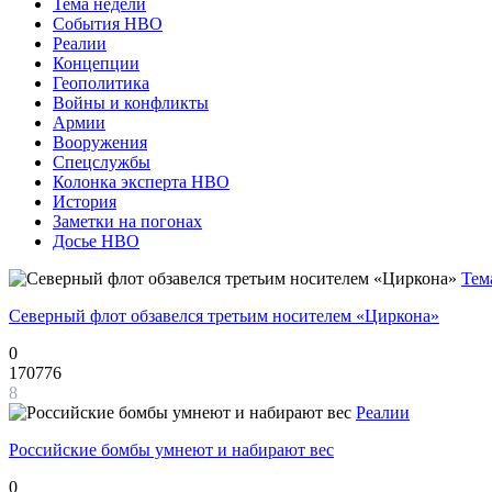
Тема недели
События НВО
Реалии
Концепции
Геополитика
Войны и конфликты
Армии
Вооружения
Спецслужбы
Колонка эксперта НВО
История
Заметки на погонах
Досье НВО
Тем
Северный флот обзавелся третьим носителем «Циркона»
0
170776
8
Реалии
Российские бомбы умнеют и набирают вес
0