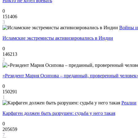
Никто не хотел воевать
0
151406
3
Войны и
Исламские экстремисты активизировались в Индии
0
146213
2
«Резидент Мария Осипова – преданный, проверенный человек
0
150291
1
Реалии
Карфаген должен быть разрушен: судьба у него такая
0
205659
7