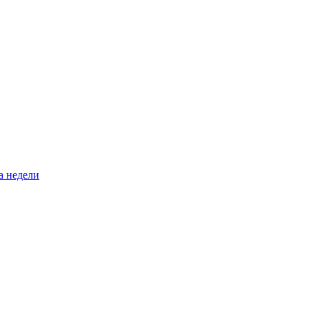
а недели