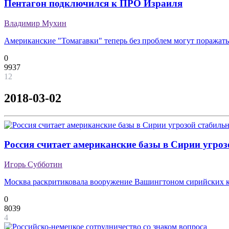
Пентагон подключился к ПРО Израиля
Владимир Мухин
Американские "Томагавки" теперь без проблем могут поражат
0
9937
12
2018-03-02
Россия считает американские базы в Сирии угроз
Игорь Субботин
Москва раскритиковала вооружение Вашингтоном сирийских 
0
8039
4