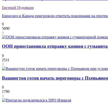
Евгений Пудовкин
Евросоюз и Канада пригрозили ответить пошлинами на проте
0
5690
6
ООН приостановила отправку конвоя с гуманит
0
2511
0
Вашингтон готов начать переговоры с Пхеньяном
0
1790
0