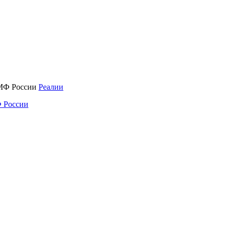
Реалии
 России