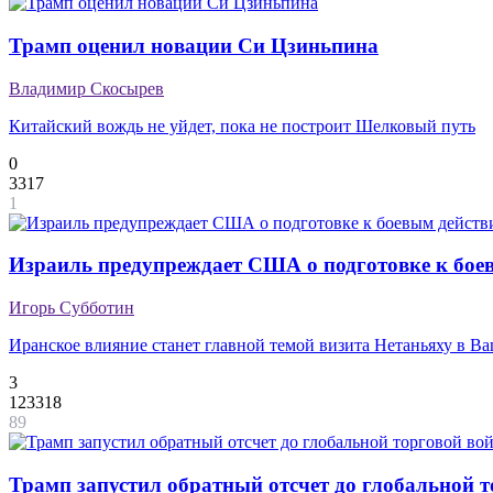
Трамп оценил новации Си Цзиньпина
Владимир Скосырев
Китайский вождь не уйдет, пока не построит Шелковый путь
0
3317
1
Израиль предупреждает США о подготовке к бое
Игорь Субботин
Иранское влияние станет главной темой визита Нетаньяху в В
3
123318
89
Трамп запустил обратный отсчет до глобальной 