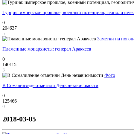
Турция: имперское прошлое, военный потенциал, геополитиче
0
204637
5
Заметки на погон
Пламенные монархисты: генерал Аракчеев
0
140115
3
Фото
В Сомалилэнде отметили День независимости
0
125466
0
2018-03-05