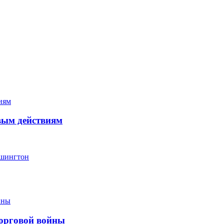
вым действиям
ашингтон
торговой войны