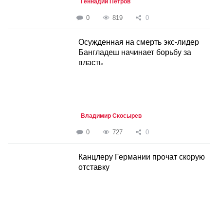
Геннадий Петров
0
819
0
Осужденная на смерть экс-лидер
Бангладеш начинает борьбу за
власть
Владимир Скосырев
0
727
0
Канцлеру Германии прочат скорую
отставку