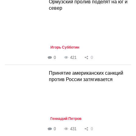
Ормузский пролив поделят на юг и
север
Игорь Субботин
0
421
0
Принятие американских санкций
против России затягивается
Геннадий Петров
0
431
0