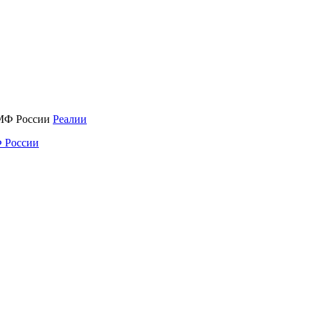
Реалии
 России