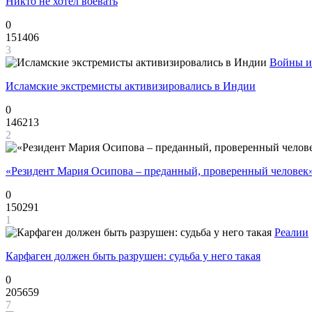
Никто не хотел воевать
0
151406
3
Войны и
Исламские экстремисты активизировались в Индии
0
146213
2
«Резидент Мария Осипова – преданный, проверенный человек
0
150291
1
Реалии
Карфаген должен быть разрушен: судьба у него такая
0
205659
7