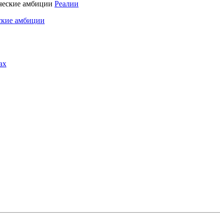
Реалии
ские амбиции
ах