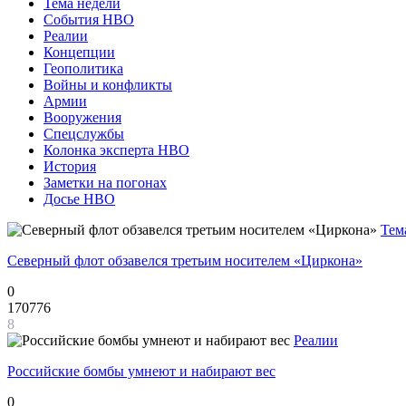
Тема недели
События НВО
Реалии
Концепции
Геополитика
Войны и конфликты
Армии
Вооружения
Спецслужбы
Колонка эксперта НВО
История
Заметки на погонах
Досье НВО
Тем
Северный флот обзавелся третьим носителем «Циркона»
0
170776
8
Реалии
Российские бомбы умнеют и набирают вес
0