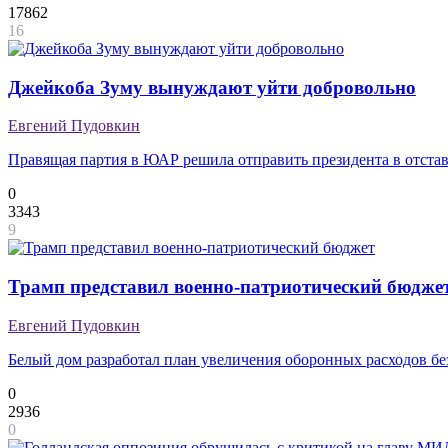
17862
16
Джейкоба Зуму вынуждают уйти добровольно
Евгений Пудовкин
Правящая партия в ЮАР решила отправить президента в отста
0
3343
9
Трамп представил военно-патриотический бюдже
Евгений Пудовкин
Белый дом разработал план увеличения оборонных расходов бе
0
2936
0