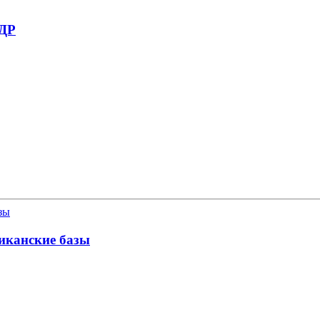
НДР
иканские базы