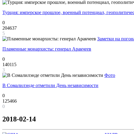
Турция: имперское прошлое, военный потенциал, геополитиче
0
204637
5
Заметки на погон
Пламенные монархисты: генерал Аракчеев
0
140115
3
Фото
В Сомалилэнде отметили День независимости
0
125466
0
2018-02-14