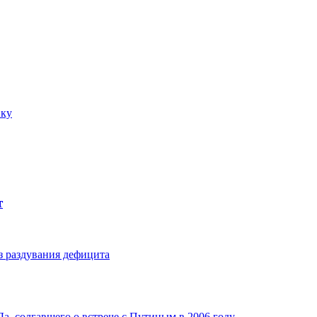
вку
т
з раздувания дефицита