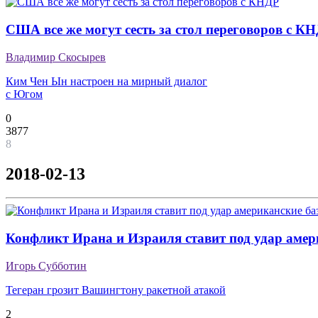
США все же могут сесть за стол переговоров с К
Владимир Скосырев
Ким Чен Ын настроен на мирный диалог
с Югом
0
3877
8
2018-02-13
Конфликт Ирана и Израиля ставит под удар амер
Игорь Субботин
Тегеран грозит Вашингтону ракетной атакой
2