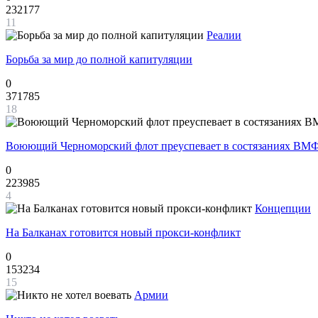
232177
11
Реалии
Борьба за мир до полной капитуляции
0
371785
18
Воюющий Черноморский флот преуспевает в состязаниях ВМФ
0
223985
4
Концепции
На Балканах готовится новый прокси-конфликт
0
153234
15
Армии