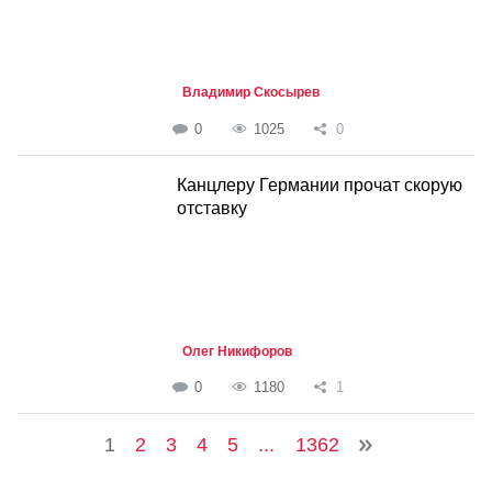
Владимир Скосырев
0
1025
0
Канцлеру Германии прочат скорую
отставку
Олег Никифоров
0
1180
1
1
2
3
4
5
...
1362