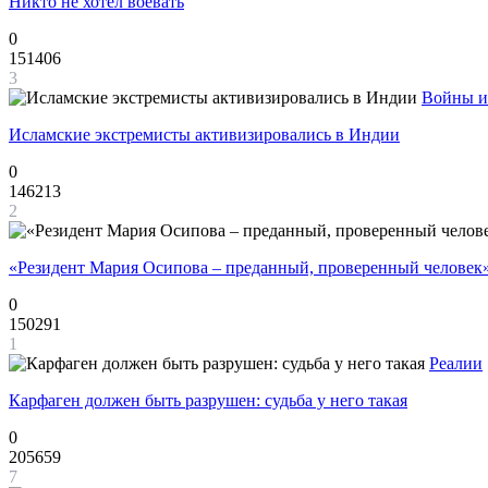
Никто не хотел воевать
0
151406
3
Войны и
Исламские экстремисты активизировались в Индии
0
146213
2
«Резидент Мария Осипова – преданный, проверенный человек
0
150291
1
Реалии
Карфаген должен быть разрушен: судьба у него такая
0
205659
7