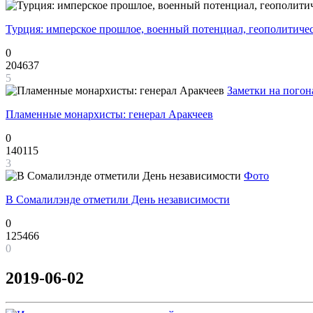
Турция: имперское прошлое, военный потенциал, геополитиче
0
204637
5
Заметки на погон
Пламенные монархисты: генерал Аракчеев
0
140115
3
Фото
В Сомалилэнде отметили День независимости
0
125466
0
2019-06-02