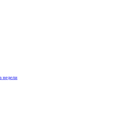
а недели