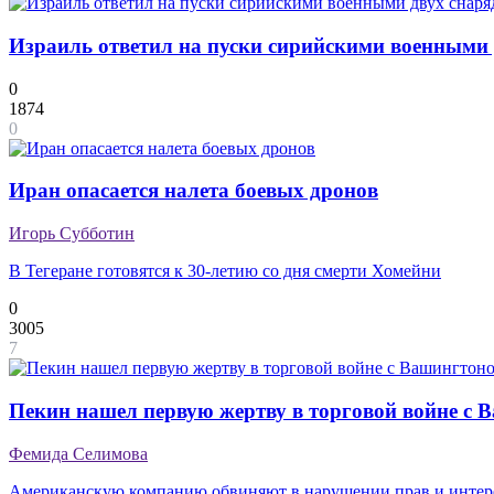
Израиль ответил на пуски сирийскими военными 
0
1874
0
Иран опасается налета боевых дронов
Игорь Субботин
В Тегеране готовятся к 30-летию со дня смерти Хомейни
0
3005
7
Пекин нашел первую жертву в торговой войне с
Фемида Селимова
Американскую компанию обвиняют в нарушении прав и интер