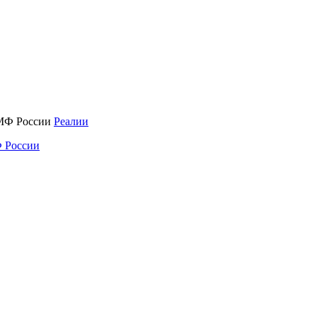
Реалии
 России