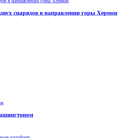
двух снарядов в направлении горы Хермон
 Вашингтоном
есов китайцев