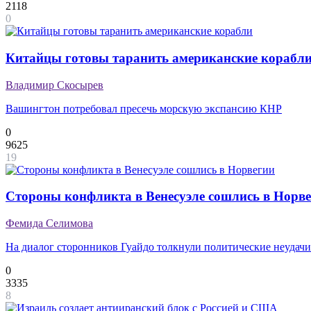
2118
0
Китайцы готовы таранить американские корабл
Владимир Скосырев
Вашингтон потребовал пресечь морскую экспансию КНР
0
9625
19
Стороны конфликта в Венесуэле сошлись в Норв
Фемида Селимова
На диалог сторонников Гуайдо толкнули политические неудачи
0
3335
8