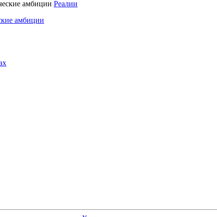
Реалии
ские амбиции
ах