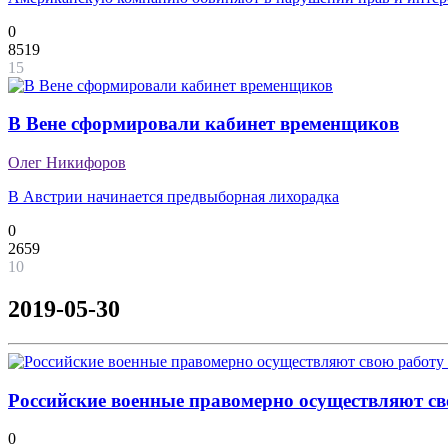
0
8519
15
В Вене сформировали кабинет временщиков
Олег Никифоров
В Австрии начинается предвыборная лихорадка
0
2659
10
2019-05-30
Российские военные правомерно осуществляют св
0