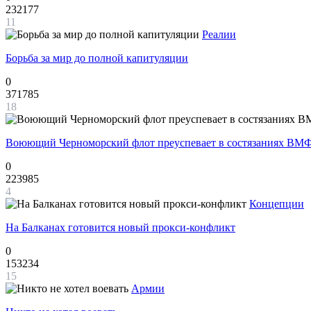
232177
11
Реалии
Борьба за мир до полной капитуляции
0
371785
18
Воюющий Черноморский флот преуспевает в состязаниях ВМФ
0
223985
4
Концепции
На Балканах готовится новый прокси-конфликт
0
153234
15
Армии