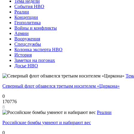
Тема недели
События НВО
Реалии
Концепции
Геополитика
Войны и конфликты
Армии
Вооружения
Спецслужбы
Колонка эксперта НВО
История
Заметки на погонах
Досье НВО
Тем
Северный флот обзавелся третьим носителем «Циркона»
0
170776
8
Реалии
Российские бомбы умнеют и набирают вес
0