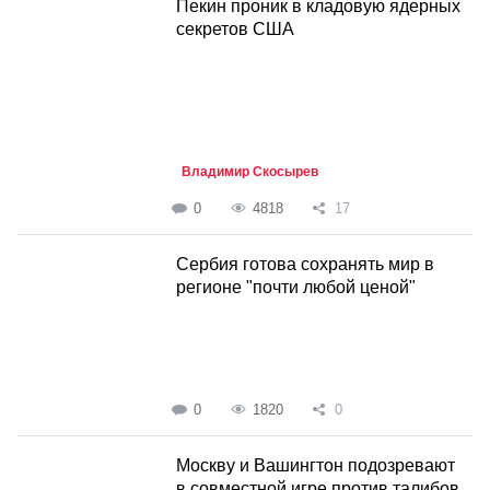
Пекин проник в кладовую ядерных
секретов США
Владимир Скосырев
0
4818
17
Сербия готова сохранять мир в
регионе "почти любой ценой"
0
1820
0
Москву и Вашингтон подозревают
в совместной игре против талибов