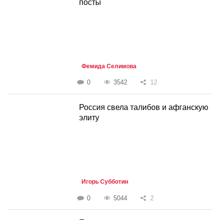
посты
Фемида Селимова
0
3542
12
Россия свела талибов и афганскую
элиту
Игорь Субботин
0
5044
2