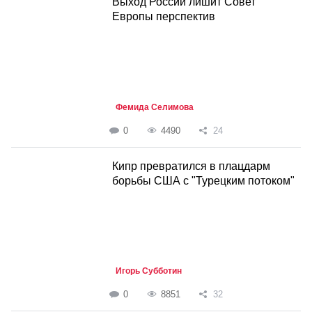
Выход России лишит Совет
Европы перспектив
Фемида Селимова
0
4490
24
Кипр превратился в плацдарм
борьбы США с "Турецким потоком"
Игорь Субботин
0
8851
32