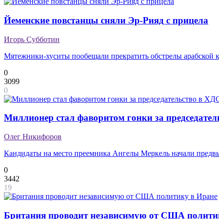
Йеменские повстанцы сняли Эр-Рияд с прицела
Игорь Субботин
Мятежники-хуситы пообещали прекратить обстрелы арабской 
0
3099
0
Миллионер стал фаворитом гонки за председател
Олег Никифоров
Кандидаты на место преемника Ангелы Меркель начали пред
0
3442
19
Британия проводит независимую от США полити