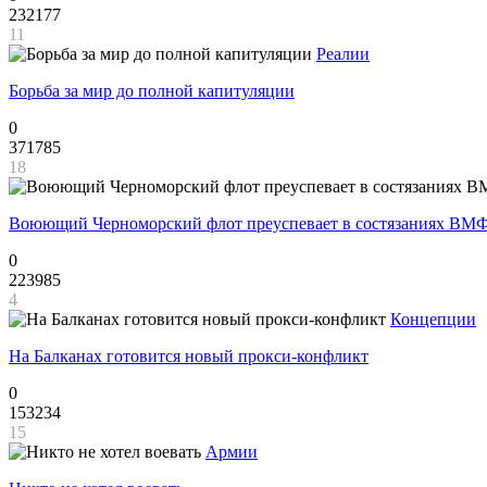
232177
11
Реалии
Борьба за мир до полной капитуляции
0
371785
18
Воюющий Черноморский флот преуспевает в состязаниях ВМФ
0
223985
4
Концепции
На Балканах готовится новый прокси-конфликт
0
153234
15
Армии