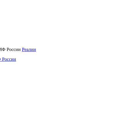
Реалии
 России