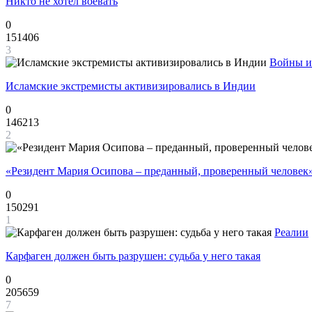
Никто не хотел воевать
0
151406
3
Войны и
Исламские экстремисты активизировались в Индии
0
146213
2
«Резидент Мария Осипова – преданный, проверенный человек
0
150291
1
Реалии
Карфаген должен быть разрушен: судьба у него такая
0
205659
7