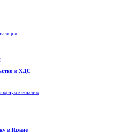
коалиции
ьство в ХДС
выборную кампанию
ку в Иране