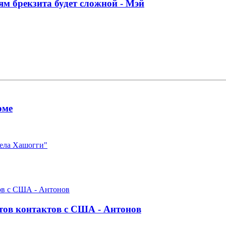
м брекзита будет сложной - Мэй
оме
дела Хашогги"
тов контактов с США - Антонов