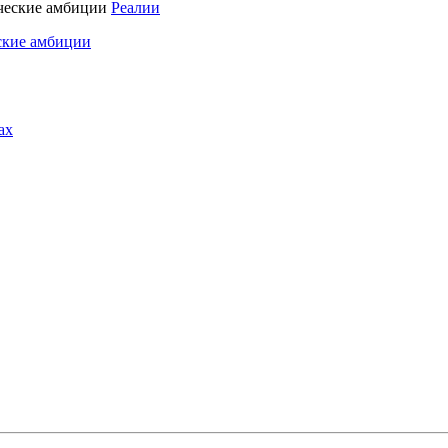
Реалии
ские амбиции
ах