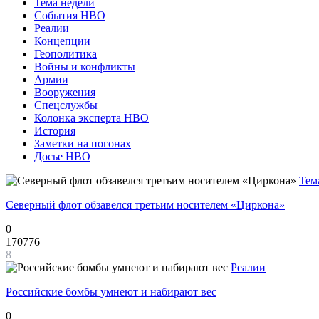
Тема недели
События НВО
Реалии
Концепции
Геополитика
Войны и конфликты
Армии
Вооружения
Спецслужбы
Колонка эксперта НВО
История
Заметки на погонах
Досье НВО
Тем
Северный флот обзавелся третьим носителем «Циркона»
0
170776
8
Реалии
Российские бомбы умнеют и набирают вес
0