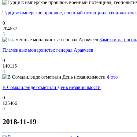
Турция: имперское прошлое, военный потенциал, геополитиче
0
204637
5
Заметки на погон
Пламенные монархисты: генерал Аракчеев
0
140115
3
Фото
В Сомалилэнде отметили День независимости
0
125466
0
2018-11-19