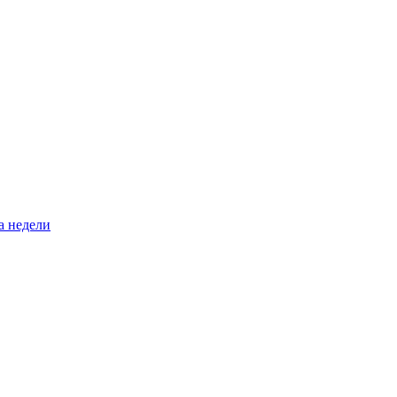
а недели