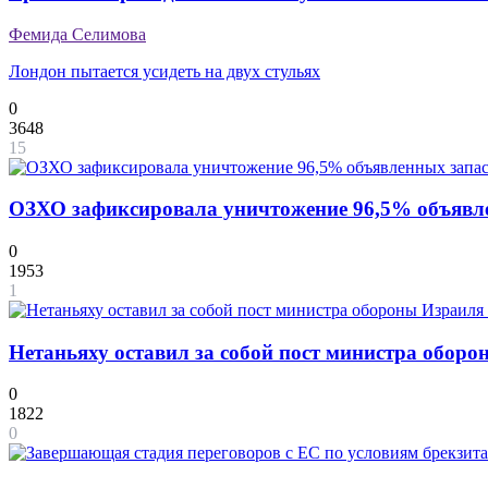
Фемида Селимова
Лондон пытается усидеть на двух стульях
0
3648
15
ОЗХО зафиксировала уничтожение 96,5% объявле
0
1953
1
Нетаньяху оставил за собой пост министра обор
0
1822
0