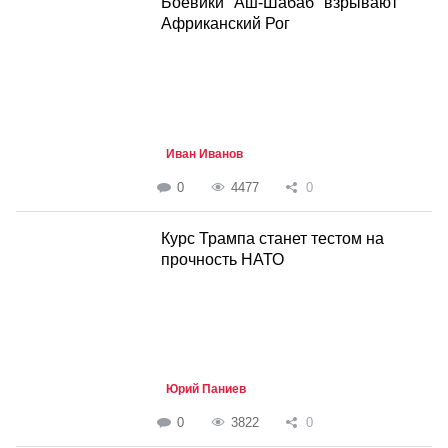
Боевики "Аш-Шабаб" взрывают
Африканский Рог
Иван Иванов
0
4477
0
Курс Трампа станет тестом на
прочность НАТО
Юрий Паниев
0
3822
0