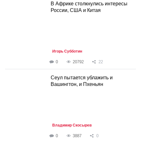
В Африке столкнулись интересы
России, США и Китая
Игорь Субботин
0
20792
22
Cеул пытается ублажить и
Вашингтон, и Пхеньян
Владимир Скосырев
0
3887
0