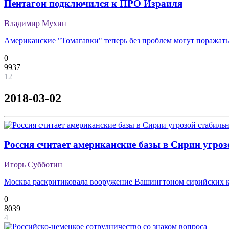
Пентагон подключился к ПРО Израиля
Владимир Мухин
Американские "Томагавки" теперь без проблем могут поражат
0
9937
12
2018-03-02
Россия считает американские базы в Сирии угроз
Игорь Субботин
Москва раскритиковала вооружение Вашингтоном сирийских 
0
8039
4