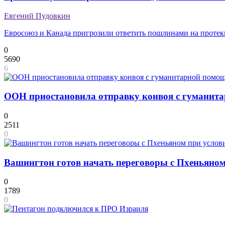
Евгений Пудовкин
Евросоюз и Канада пригрозили ответить пошлинами на проте
0
5690
6
ООН приостановила отправку конвоя с гуманит
0
2511
0
Вашингтон готов начать переговоры с Пхеньяном
0
1789
0