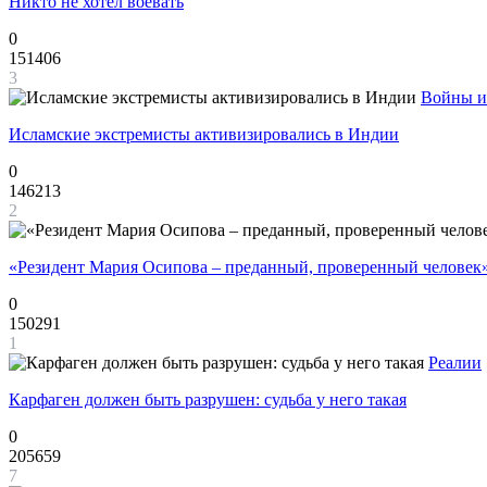
Никто не хотел воевать
0
151406
3
Войны и
Исламские экстремисты активизировались в Индии
0
146213
2
«Резидент Мария Осипова – преданный, проверенный человек
0
150291
1
Реалии
Карфаген должен быть разрушен: судьба у него такая
0
205659
7