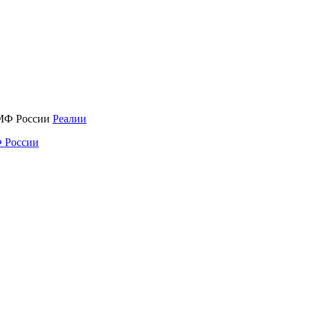
Реалии
 России