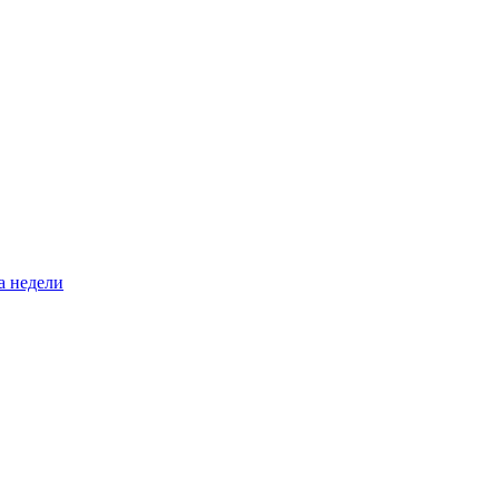
а недели