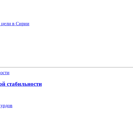
ь цели в Сирии
ой стабильности
курдов