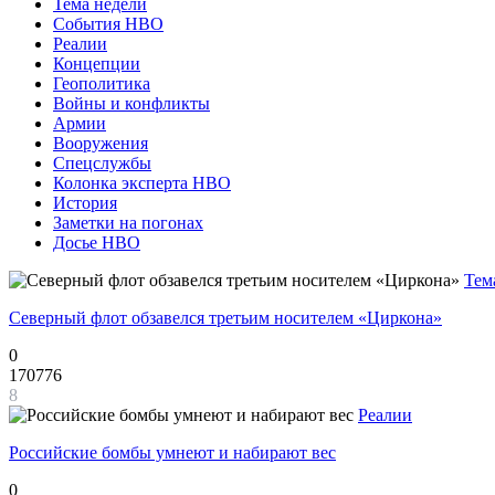
Тема недели
События НВО
Реалии
Концепции
Геополитика
Войны и конфликты
Армии
Вооружения
Спецслужбы
Колонка эксперта НВО
История
Заметки на погонах
Досье НВО
Тем
Северный флот обзавелся третьим носителем «Циркона»
0
170776
8
Реалии
Российские бомбы умнеют и набирают вес
0