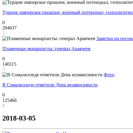
Турция: имперское прошлое, военный потенциал, геополитиче
0
204637
5
Заметки на погон
Пламенные монархисты: генерал Аракчеев
0
140115
3
Фото
В Сомалилэнде отметили День независимости
0
125466
0
2018-03-05