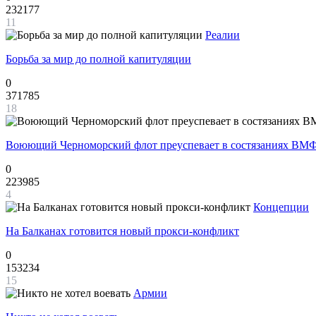
232177
11
Реалии
Борьба за мир до полной капитуляции
0
371785
18
Воюющий Черноморский флот преуспевает в состязаниях ВМФ
0
223985
4
Концепции
На Балканах готовится новый прокси-конфликт
0
153234
15
Армии