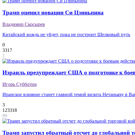
Трамп оценил новации Си Цзиньпина
Владимир Скосырев
Китайский вождь не уйдет, пока не построит Шелковый путь
0
3317
1
Израиль предупреждает США о подготовке к бое
Игорь Субботин
Иранское влияние станет главной темой визита Нетаньяху в В
3
123318
89
Трамп запустил обратный отсчет до глобальной 