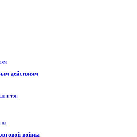
вым действиям
ашингтон
торговой войны