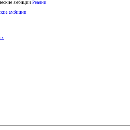
Реалии
ские амбиции
ах