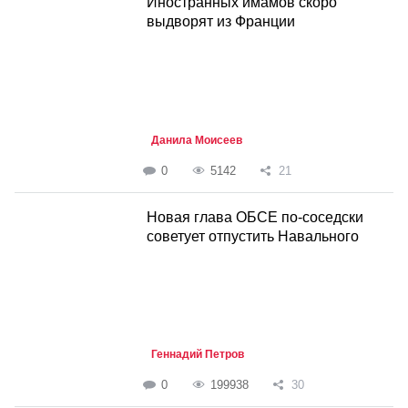
Иностранных имамов скоро
выдворят из Франции
Данила Моисеев
0
5142
21
Новая глава ОБСЕ по-соседски
советует отпустить Навального
Геннадий Петров
0
199938
30