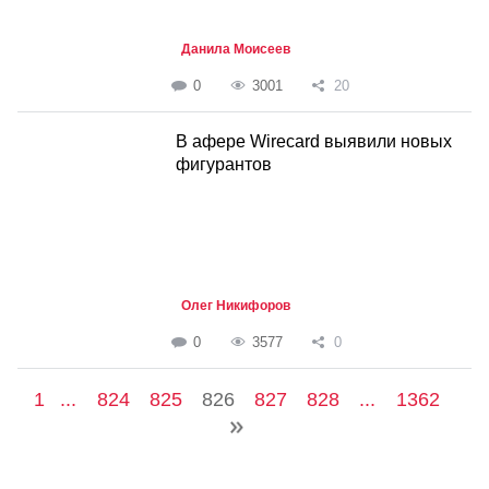
Данила Моисеев
0
3001
20
В афере Wirecard выявили новых
фигурантов
Олег Никифоров
0
3577
0
1
...
824
825
826
827
828
...
1362