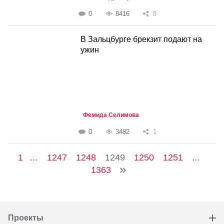
0
8416
8
В Зальцбурге брекзит подают на
ужин
Фемида Селимова
0
3482
1
1
...
1247
1248
1249
1250
1251
...
1363
Проекты