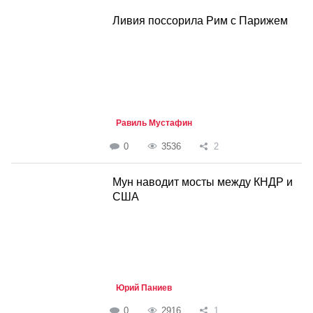
Ливия поссорила Рим с Парижем
Равиль Мустафин
0
3536
2
Мун наводит мосты между КНДР и
США
Юрий Паниев
0
2916
1