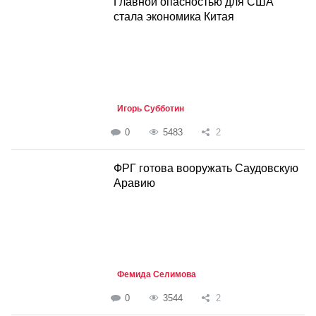
Главной опасностью для США
стала экономика Китая
Игорь Субботин
0
5483
2
ФРГ готова вооружать Саудовскую
Аравию
Фемида Селимова
0
3544
2