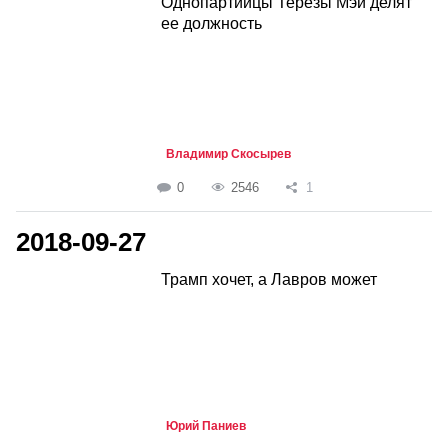
Однопартийцы Терезы Мэй делят
ее должность
Владимир Скосырев
0
2546
1
2018-09-27
Трамп хочет, а Лавров может
Юрий Паниев