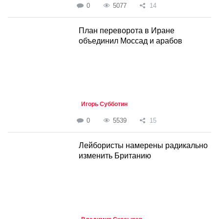
0
5077
14
План переворота в Иране
объединил Моссад и арабов
Игорь Субботин
0
5539
15
Лейбористы намерены радикально
изменить Британию