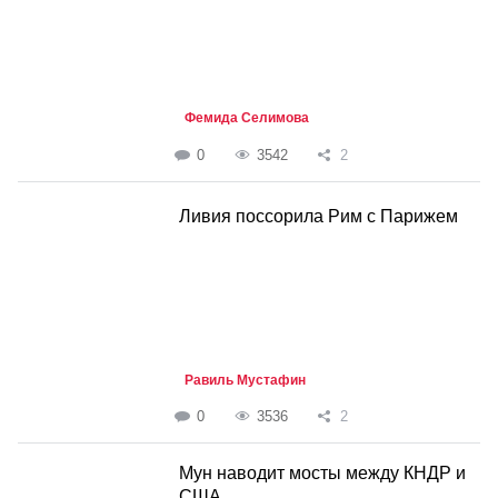
Фемида Селимова
0
3542
2
Ливия поссорила Рим с Парижем
Равиль Мустафин
0
3536
2
Мун наводит мосты между КНДР и
США