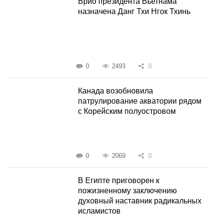
Врио президента Вьетнама
назначена Данг Тхи Нгок Тхинь
0
2493
0
Канада возобновила
патрулирование акватории рядом
с Корейским полуостровом
0
2069
0
В Египте приговорен к
пожизненному заключению
духовный наставник радикальных
исламистов