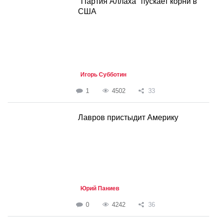
"Партия Аллаха" пускает корни в
США
Игорь Субботин
1
4502
33
Лавров пристыдит Америку
Юрий Паниев
0
4242
36