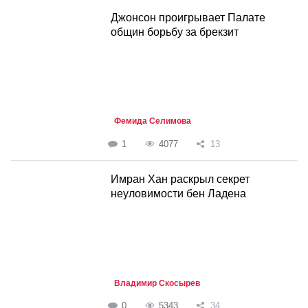
Джонсон проигрывает Палате
общин борьбу за брекзит
Фемида Селимова
1
4077
13
Имран Хан раскрыл секрет
неуловимости бен Ладена
Владимир Скосырев
0
5343
34