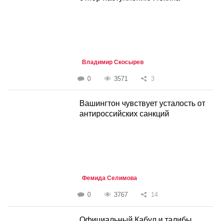
Владимир Скосырев
0
3571
3
Вашингтон чувствует усталость от
антироссийских санкций
Фемида Селимова
0
3767
14
Официальный Кабул и талибы