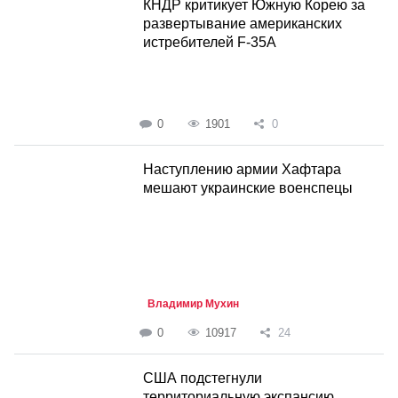
КНДР критикует Южную Корею за
развертывание американских
истребителей F-35A
0
1901
0
Наступлению армии Хафтара
мешают украинские военспецы
Владимир Мухин
0
10917
24
США подстегнули
территориальную экспансию