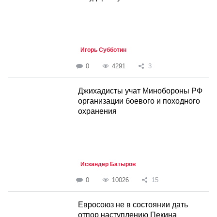
Игорь Субботин
0
4291
3
Джихадисты учат Минобороны РФ
организации боевого и походного
охранения
Искандер Батыров
0
10026
15
Евросоюз не в состоянии дать
отпор наступлению Пекина