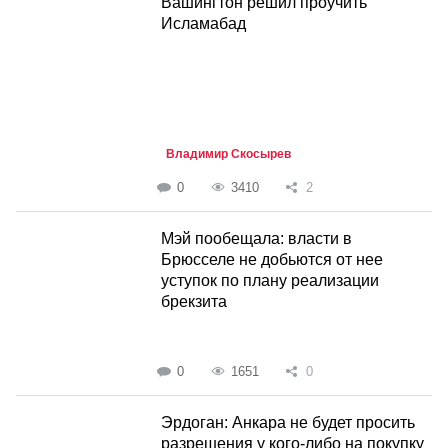
Вашингтон решил проучить
Исламабад
Владимир Скосырев
0
3410
2
Мэй пообещала: власти в
Брюсселе не добьются от нее
уступок по плану реализации
брекзита
0
1651
0
Эрдоган: Анкара не будет просить
разрешения у кого-либо на покупку