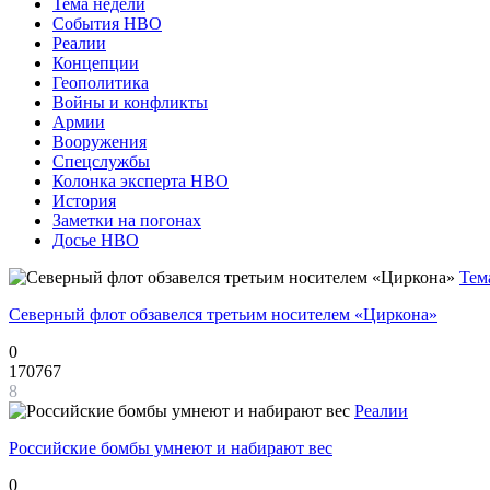
Тема недели
События НВО
Реалии
Концепции
Геополитика
Войны и конфликты
Армии
Вооружения
Спецслужбы
Колонка эксперта НВО
История
Заметки на погонах
Досье НВО
Тем
Северный флот обзавелся третьим носителем «Циркона»
0
170767
8
Реалии
Российские бомбы умнеют и набирают вес
0