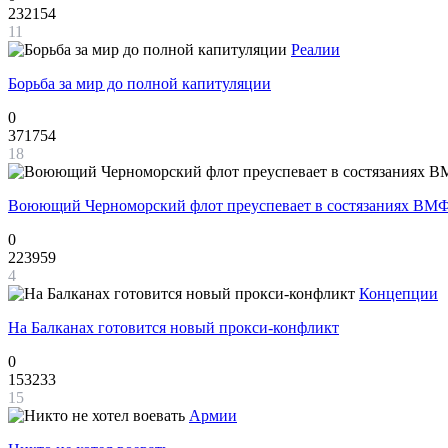
232154
11
Реалии
Борьба за мир до полной капитуляции
0
371754
18
Воюющий Черноморский флот преуспевает в состязаниях ВМФ
0
223959
4
Концепции
На Балканах готовится новый прокси-конфликт
0
153233
15
Армии