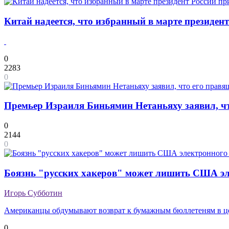
Китай надеется, что избранный в марте президен
0
2283
0
Премьер Израиля Биньямин Нетаньяху заявил, ч
0
2144
0
Боязнь "русских хакеров" может лишить США эл
Игорь Субботин
Американцы обдумывают возврат к бумажным бюллетеням в це
0