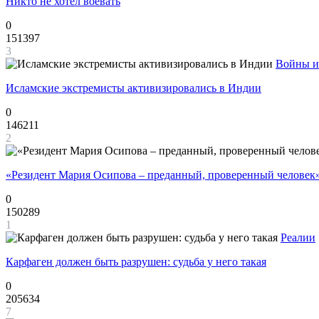
Никто не хотел воевать
0
151397
3
Войны и
Исламские экстремисты активизировались в Индии
0
146211
2
«Резидент Мария Осипова – преданный, проверенный человек
0
150289
1
Реалии
Карфаген должен быть разрушен: судьба у него такая
0
205634
7