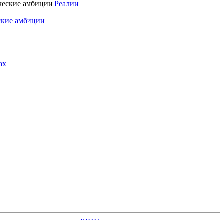
Реалии
ские амбиции
ах