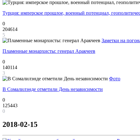
Турция: имперское прошлое, военный потенциал, геополитиче
0
204614
5
Заметки на погон
Пламенные монархисты: генерал Аракчеев
0
140114
3
Фото
В Сомалилэнде отметили День независимости
0
125443
0
2018-02-15