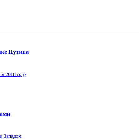
ике Путина
 в 2018 году
чами
 и Западом