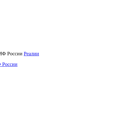
Реалии
 России