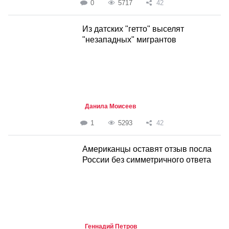
0
5717
42
Из датских "гетто" выселят
"незападных" мигрантов
Данила Моисеев
1
5293
42
Американцы оставят отзыв посла
России без симметричного ответа
Геннадий Петров